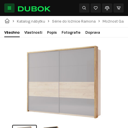
Katalog nábytku
Série do ložnice Ramona
Možnost Garnýž
Všechno
Vlastnosti
Popis
Fotografie
Doprava