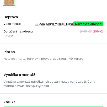
Doprava
Vaše město:
11000 Staré Město Praha
Navštivte obchod
Doručení na adresu:
(645 Kč)
299 Kč
- Kurýr
Platba
Hotovost, karta, bankovní převod, dobírkou – 49 korun.
Vynáška a montáž
Vynáška a montáž nábytku nejsou zahrnuty v ceně zboží. Cena
montáže závisí na typu výrobku.
Záruka