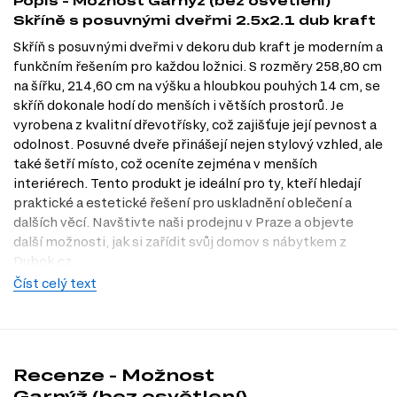
Popis - Možnost Garnýž (bez osvětlení)
Skříně s posuvnými dveřmi 2.5x2.1 dub kraft
Skříň s posuvnými dveřmi v dekoru dub kraft je moderním a
funkčním řešením pro každou ložnici. S rozměry 258,80 cm
na šířku, 214,60 cm na výšku a hloubkou pouhých 14 cm, se
skříň dokonale hodí do menších i větších prostorů. Je
vyrobena z kvalitní dřevotřísky, což zajišťuje její pevnost a
odolnost. Posuvné dveře přinášejí nejen stylový vzhled, ale
také šetří místo, což oceníte zejména v menších
interiérech. Tento produkt je ideální pro ty, kteří hledají
praktické a estetické řešení pro uskladnění oblečení a
dalších věcí. Navštivte naši prodejnu v Praze a objevte
další možnosti, jak si zařídit svůj domov s nábytkem z
Dubok.cz.
Číst celý text
Charakteristiky, vlastnosti a výhody
Moderní design.
Skříň v dekoru dub kraft vypadá velmi elegantně
a snadno se kombinuje s ostatním nábytkem.
Úspora místa.
Posuvné dveře umožňují snadný přístup k obsahu
skříně bez nutnosti vyčlenění prostoru pro otevírání klasických
Recenze - Možnost
dveří.
Garnýž (bez osvětlení)