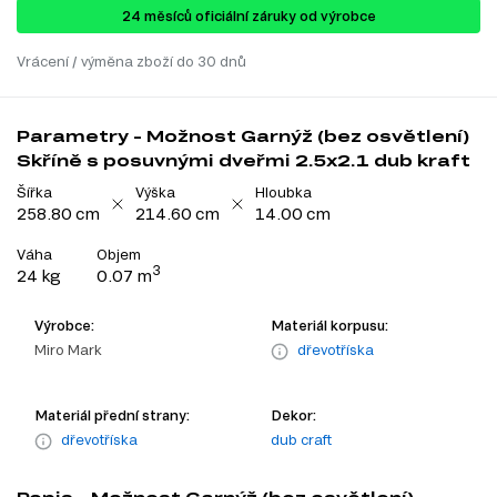
24 ​​​​měsíců oficiální záruky od výrobce
Vrácení / výměna zboží do 30 dnů
Parametry - Možnost Garnýž (bez osvětlení)
Skříně s posuvnými dveřmi 2.5x2.1 dub kraft
Šířka
Výška
Hloubka
258.80 cm
214.60 cm
14.00 cm
Váha
Objem
3
24 kg
0.07 m
Výrobce:
Materiál korpusu:
Miro Mark
dřevotříska
Materiál přední strany:
Dekor:
dřevotříska
dub craft