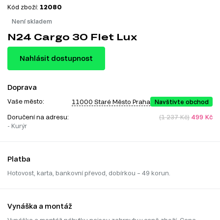
Kód zboží:
12080
Není skladem
N24 Cargo 30 Flet Lux
Nahlásit dostupnost
Doprava
Vaše město:
11000 Staré Město Praha
Navštivte obchod
Doručení na adresu:
(1 237 Kč)
499 Kč
- Kurýr
Platba
Hotovost, karta, bankovní převod, dobírkou – 49 korun.
Vynáška a montáž