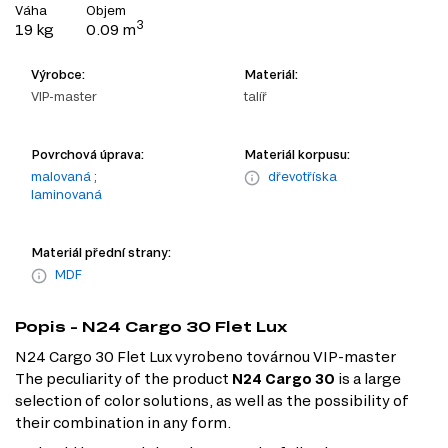
Váha
Objem
3
19 kg
0.09 m
Výrobce:
Materiál:
VIP-master
talíř
Povrchová úprava:
Materiál korpusu:
malovaná
;
dřevotříska
laminovaná
Materiál přední strany:
MDF
Popis - N24 Cargo 30 Flet Lux
N24 Cargo 30 Flet Lux vyrobeno továrnou VIP-master
The peculiarity of the product
N24 Cargo 30
is a large
selection of color solutions, as well as the possibility of
their combination in any form.