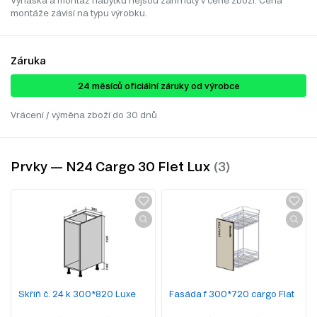
Vynáška a montáž nábytku nejsou zahrnuty v ceně zboží. Cena
montáže závisí na typu výrobku.
Záruka
24 ​​​​měsíců oficiální záruky od výrobce
Vrácení / výměna zboží do 30 dnů
Prvky — N24 Cargo 30 Flet Lux
Skříň č. 24 k 300*820 Luxe
Fasáda f 300*720 cargo Flat