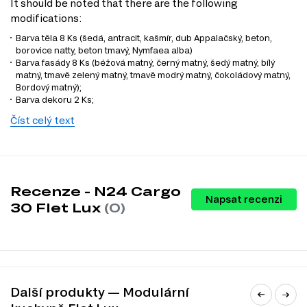
It should be noted that there are the following
modifications:
Barva těla 8 Ks (šedá, antracit, kašmír, dub Appalačský, beton,
borovice natty, beton tmavý, Nymfaea alba)
Barva fasády 8 Ks (béžová matný, černý matný, šedý matný, bílý
matný, tmavě zelený matný, tmavě modrý matný, čokoládový matný,
Bordový matný);
Barva dekoru 2 Ks;
Modulový systém (série nábytku) se skládá z 3 produktů:
Číst celý text
Cargo chrom. 300 mm REJS
Fasáda f 300*720 cargo Flat
Skříň č. 24 k 300*820 Luxe
Tento produkt je prvkem modulového systému (série
Recenze - N24 Cargo
nábytku)
Modulární kuchyně Flet Lux
.
Napsat recenzi
30 Flet Lux
(0)
Tento produkt je sestavou, která se skládá z 164 různých
prvků.
Z nich si můžete vybrat zboží různých kategorií, a to:
Dolní kuchyňské skříňky
;
Horní kuchyňské skříňky
;
Další produkty — Modulární
Kuchyňské skřínky
;
Kuchyňské dvířka
;