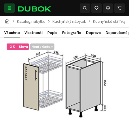
Katalog nábytku
Kuchyňský nábytek
Kuchyňské skříňky
Všechno
Vlastnosti
Popis
Fotografie
Doprava
Doporučené 
-3 %
Sleva
Není skladem