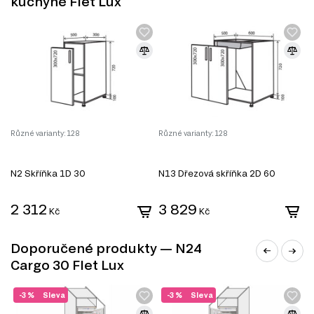
kuchyně Flet Lux
Doplňky do kuchyně
;
Ability to choose different elements and combine them
with different colors, allows you to choose your own
unique solution from one system.
Různé varianty: 128
Různé varianty: 128
Rů
N2 Skříňka 1D 30
N13 Dřezová skříňka 2D 60
N
2 312
3 829
Kč
Kč
Doporučené produkty — N24
Cargo 30 Flet Lux
MDF
-3 %
Sleva
-3 %
Sleva