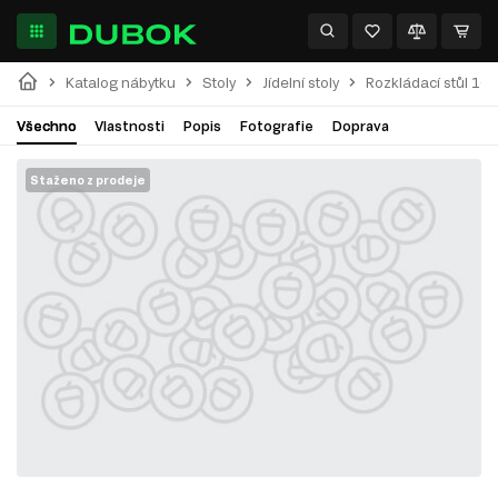
Katalog nábytku
Stoly
Jídelní stoly
Rozkládací stůl 105
Všechno
Vlastnosti
Popis
Fotografie
Doprava
Staženo z prodeje