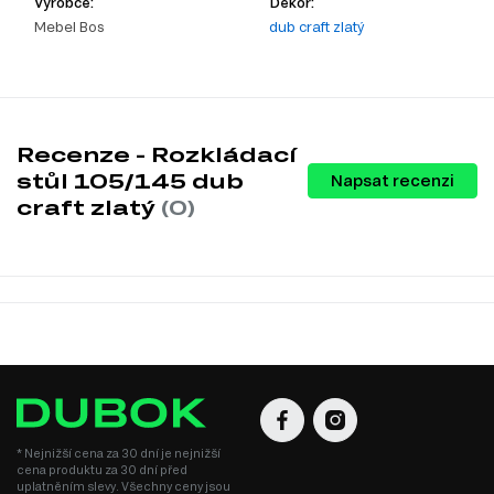
Výrobce:
Dekor:
Mebel Bos
dub craft zlatý
Recenze - Rozkládací
stůl 105/145 dub
Napsat recenzi
craft zlatý
(0)
* Nejnižší cena za 30 dní je nejnižší
cena produktu za 30 dní před
uplatněním slevy. Všechny ceny jsou