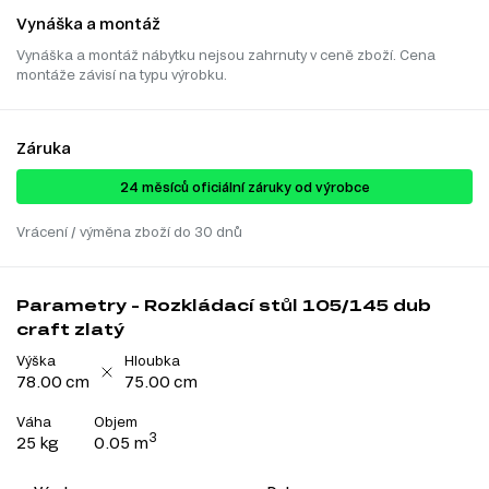
Vynáška a montáž
Vynáška a montáž nábytku nejsou zahrnuty v ceně zboží. Cena
montáže závisí na typu výrobku.
Záruka
24 ​​​​měsíců oficiální záruky od výrobce
Vrácení / výměna zboží do 30 dnů
Parametry - Rozkládací stůl 105/145 dub
craft zlatý
Výška
Hloubka
78.00 cm
75.00 cm
Váha
Objem
3
25 kg
0.05 m