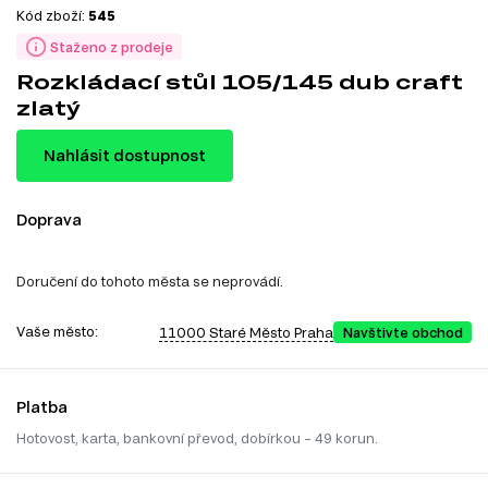
Kód zboží:
545
Staženo z prodeje
Rozkládací stůl 105/145 dub craft
zlatý
Nahlásit dostupnost
Doprava
Doručení do tohoto města se neprovádí.
Vaše město:
11000 Staré Město Praha
Navštivte obchod
Platba
Hotovost, karta, bankovní převod, dobírkou – 49 korun.