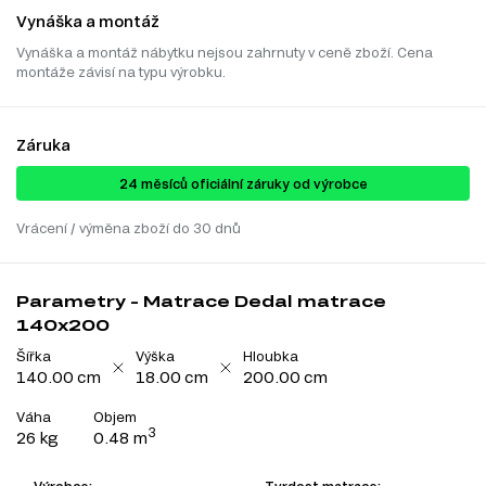
Vynáška a montáž
Vynáška a montáž nábytku nejsou zahrnuty v ceně zboží. Cena
montáže závisí na typu výrobku.
Záruka
24 ​​​​měsíců oficiální záruky od výrobce
Vrácení / výměna zboží do 30 dnů
Parametry - Matrace Dedal matrace
140x200
Šířka
Výška
Hloubka
140.00 cm
18.00 cm
200.00 cm
Váha
Objem
3
26 kg
0.48 m