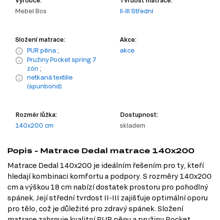
Výrobce:
Tvrdost matrace:
Mebel Bos
II-III Střední
Složení matrace:
Akce:
PUR pěna
;
akce
Pružiny Pocket spring 7
zón
;
netkaná textilie
(spunbond)
Rozměr lůžka:
Dostupnost:
140x200 cm
skladem
Popis - Matrace Dedal matrace 140x200
Matrace Dedal 140x200 je ideálním řešením pro ty, kteří
hledají kombinaci komfortu a podpory. S rozměry 140x200
cm a výškou 18 cm nabízí dostatek prostoru pro pohodlný
spánek. Její střední tvrdost II-III zajišťuje optimální oporu
pro tělo, což je důležité pro zdravý spánek. Složení
matrace zahrnuje kvalitní PUR pěnu a pružiny Pocket