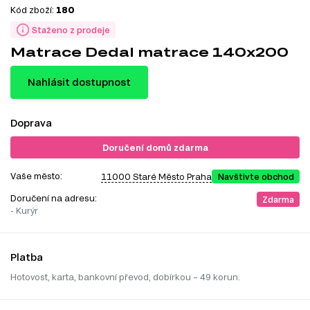
Kód zboží:
180
Staženo z prodeje
Matrace Dedal matrace 140x200
Nahlásit dostupnost
Doprava
Doručení domů zdarma
Vaše město:
11000 Staré Město Praha
Navštivte obchod
Doručení na adresu:
Zdarma
- Kurýr
Platba
Hotovost, karta, bankovní převod, dobírkou – 49 korun.