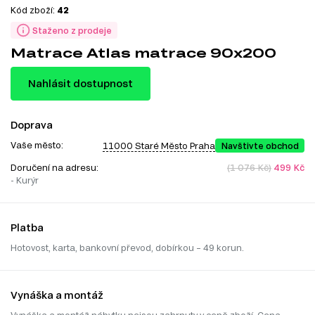
Kód zboží:
42
Staženo z prodeje
Matrace Atlas matrace 90x200
Nahlásit dostupnost
Doprava
Vaše město:
11000 Staré Město Praha
Navštivte obchod
Doručení na adresu:
(1 076 Kč)
499 Kč
- Kurýr
Platba
Hotovost, karta, bankovní převod, dobírkou – 49 korun.
Vynáška a montáž