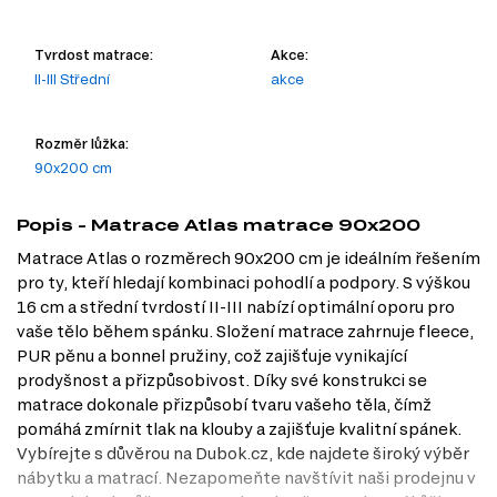
Tvrdost matrace:
Akce:
II-III Střední
akce
Rozměr lůžka:
90x200 cm
Popis - Matrace Atlas matrace 90x200
Matrace Atlas o rozměrech 90x200 cm je ideálním řešením
pro ty, kteří hledají kombinaci pohodlí a podpory. S výškou
16 cm a střední tvrdostí II-III nabízí optimální oporu pro
vaše tělo během spánku. Složení matrace zahrnuje fleece,
PUR pěnu a bonnel pružiny, což zajišťuje vynikající
prodyšnost a přizpůsobivost. Díky své konstrukci se
matrace dokonale přizpůsobí tvaru vašeho těla, čímž
pomáhá zmírnit tlak na klouby a zajišťuje kvalitní spánek.
Vybírejte s důvěrou na Dubok.cz, kde najdete široký výběr
nábytku a matrací. Nezapomeňte navštívit naši prodejnu v