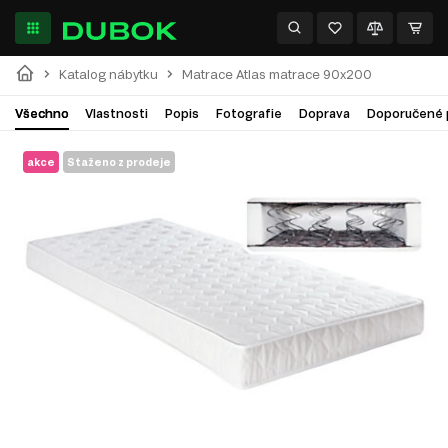
Katalog nábytku
Matrace Atlas matrace 90x200
Všechno
Vlastnosti
Popis
Fotografie
Doprava
Doporučené 
akce
Staženo z prodeje