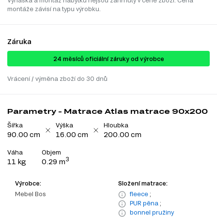
Vynáška a montáž nábytku nejsou zahrnuty v ceně zboží. Cena
montáže závisí na typu výrobku.
Záruka
24 ​​​​měsíců oficiální záruky od výrobce
Vrácení / výměna zboží do 30 dnů
Parametry - Matrace Atlas matrace 90x200
Šířka
Výška
Hloubka
90.00 cm
16.00 cm
200.00 cm
Váha
Objem
3
11 kg
0.29 m
Výrobce:
Složení matrace:
Mebel Bos
fleece
;
PUR pěna
;
bonnel pružiny