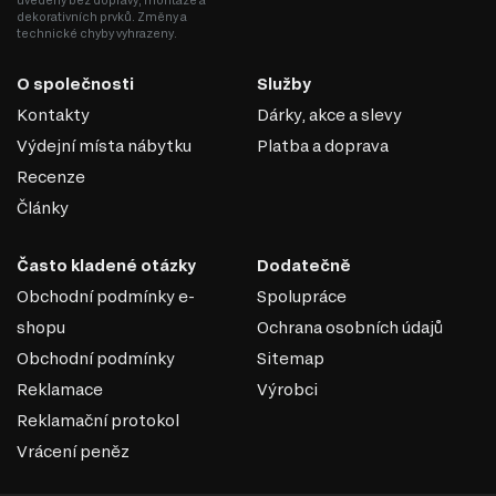
uvedeny bez dopravy, montáže a
dekorativních prvků. Změny a
technické chyby vyhrazeny.
PUR PĚNA
O společnosti
Služby
Polyuretanová pěna je syntetická porézní pěna na bázi
Kontakty
Dárky, akce a slevy
polymeru, která vytváří v matracích ortopedický efekt. V
Výdejní místa nábytku
Platba a doprava
závislosti na typu získaného polyuretanu může být
materiál tvrdý nebo měkký. Jeho výhodou je absence
Recenze
pachů a alergická reakce na výrobek se může objevit jen
Články
zřídka. Matrace PPU poskytují dobrou oporu těla během
spánku a vytvářejí optimální podmínky pro odpočinek.
Často kladené otázky
Dodatečně
Vydrží velké denní zatížení, časem se nedeformuje, jeho
Obchodní podmínky e-
Spolupráce
porézní struktura umožňuje cirkulaci vzduchu uvnitř
produktu.
shopu
Ochrana osobních údajů
Obchodní podmínky
Sitemap
Reklamace
Výrobci
Reklamační protokol
Vrácení peněz