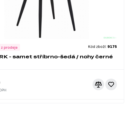
Kód zboží:
9175
 z prodeje
ORK - samet stříbrno-šedá / nohy černé
č
 DPH