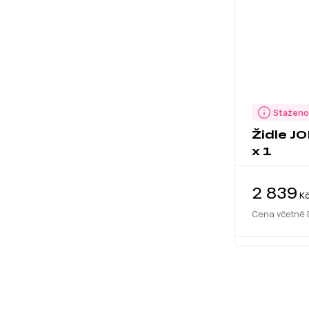
Staženo
Židle J
x 1
2 839
K
Cena včetně