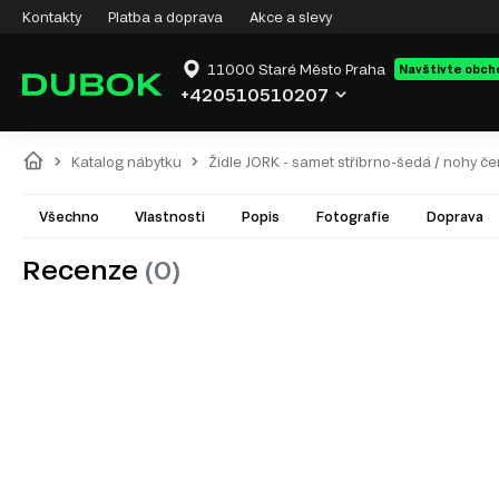
Kontakty
Platba a doprava
Akce a slevy
11000 Staré Město Praha
Navštivte obch
+420510510207
Katalog nábytku
Židle JORK - samet stříbrno-šedá / nohy če
Všechno
Vlastnosti
Popis
Fotografie
Doprava
Recenze
(0)