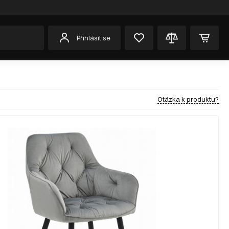
Přihlásit se
Otázka k produktu?