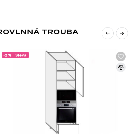
ní barvu pro vaši kuchyň.
KROVLNNÁ TROUBA
-2 %
Sleva