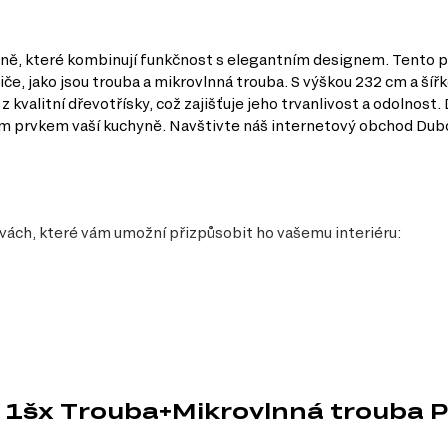
, které kombinují funkčnost s elegantním designem. Tento pen
e, jako jsou trouba a mikrovlnná trouba. S výškou 232 cm a šířk
z kvalitní dřevotřísky, což zajišťuje jeho trvanlivost a odolnos
vým prvkem vaší kuchyně. Navštivte náš internetový obchod Dubo
vách, které vám umožní přizpůsobit ho vašemu interiéru:
y
 prostoru pro umístění trouby a mikrovlnné trouby, což je ideální pro efek
stí, což znamená, že korpus penálu bude dlouhodobě sloužit bez známek o
 1šx Trouba+Mikrovlnná trouba P
 integruje do různých stylů kuchyní, od klasických po moderní.
řebičů, což zjednodušuje proces přípravy jídla a zvyšuje pohodlí při vaře