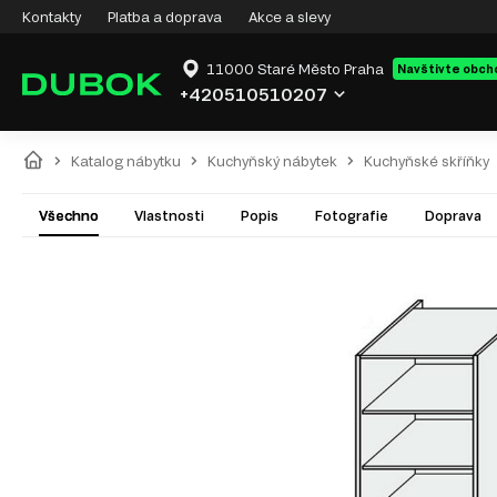
Kontakty
Platba a doprava
Akce a slevy
11000 Staré Město Praha
Navštivte obch
+420510510207
Katalog nábytku
Kuchyňský nábytek
Kuchyňské skříňky
Všechno
Vlastnosti
Popis
Fotografie
Doprava