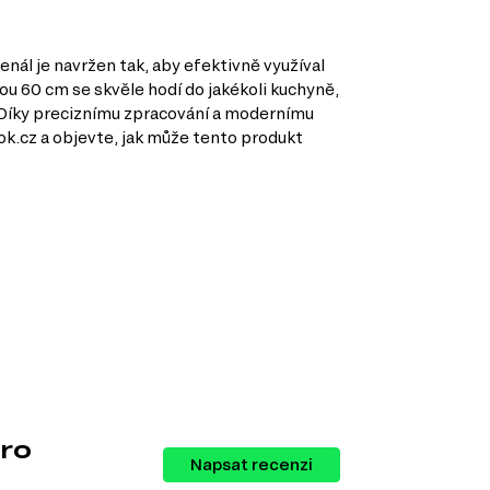
ál je navržen tak, aby efektivně využíval
ou 60 cm se skvěle hodí do jakékoli kuchyně,
t. Díky preciznímu zpracování a modernímu
k.cz a objevte, jak může tento produkt
tivní využití kuchyňského prostoru.
potřebení.
ro
Napsat recenzi
ní.