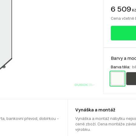
6 509
K
Cena včetně
Barvy a mod
Barva těla:
bí
Vynáška a montáž
rta, bankovní převod, dobírkou –
Vynáška a montáž nábytku nejso
ceně zboží. Cena montáže závisí
výrobku.