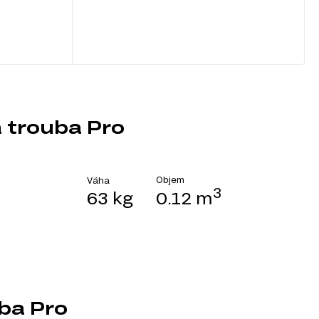
 trouba Pro
Objem
Váha
3
63 kg
0.12 m
ba Pro