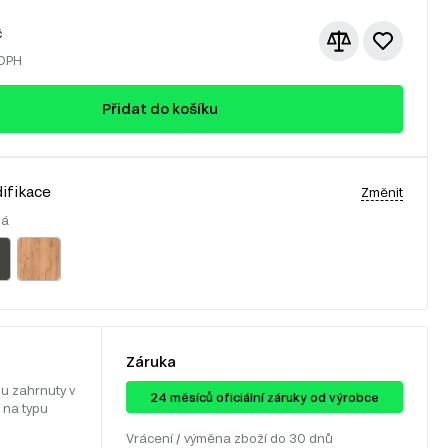
č
 DPH
Přidat do košíku
ifikace
Změnit
lá
Záruka
u zahrnuty v
24 ​​​​měsíců oficiální záruky od výrobce
 na typu
Vrácení / výměna zboží do 30 dnů