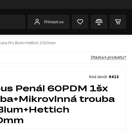
Přihlásit se
ouba Pro Blum+Hettich 2320mm
Otázka k produktu?
Kód zboží:
9412
us Penál 60PDM 1šx
ba+Mikrovlnná trouba
Blum+Hettich
0mm