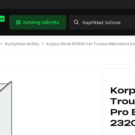
od
Katalog nábytku
Kuchyňské skříňky
Korpus Penál 60PDM 1šx Trouba+Mikrovlnná tr
Korp
Trou
Pro 
232