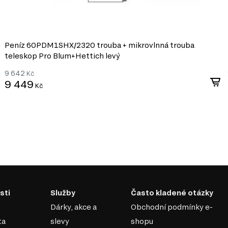
Peníz 60PDM1SHX/2320 trouba + mikrovlnná trouba
teleskop Pro Blum+Hettich levý
9 642
Kč
9 449
Kč
sti
Služby
Často kladené otázky
Dárky, akce a
Obchodní podmínky e-
ta
slevy
shopu