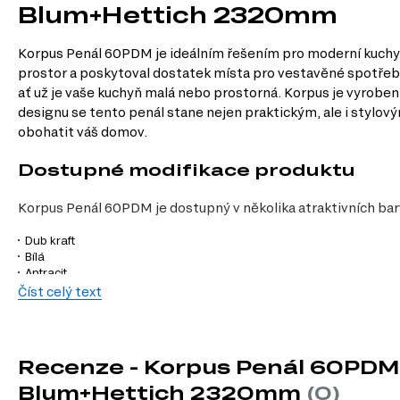
Blum+Hettich 2320mm
Korpus Penál 60PDM je ideálním řešením pro moderní kuchyně
prostor a poskytoval dostatek místa pro vestavěné spotřebič
ať už je vaše kuchyň malá nebo prostorná. Korpus je vyroben 
designu se tento penál stane nejen praktickým, ale i stylo
obohatit váš domov.
Dostupné modifikace produktu
Korpus Penál 60PDM je dostupný v několika atraktivních bar
Dub kraft
Bílá
Antracit
Číst celý text
Charakteristiky, vlastnosti a výhod
Velikost.
Šířka 60 cm, výška 232 cm a hloubka 58 cm zajišťují dostatek
Materiál korpusu.
Dřevotříska je známá svou odolností a trvanlivo
Recenze - Korpus Penál 60PDM
Moderní design.
Elegantní a minimalistický vzhled penálu se snadno
Blum+Hettich 2320mm
(0)
Funkčnost.
Korpus je navržen pro snadnou instalaci vestavěných spot