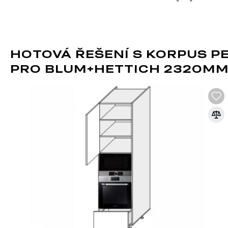
Využijte možnosti a navštivte naši prodejnu v Praze, kde si m
HOTOVÁ ŘEŠENÍ S KORPUS 
PRO BLUM+HETTICH 2320M