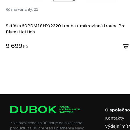
Různé varianty: 21
Skříňka 60PDM1SHX/2320 trouba + mikrovlnná trouba Pro
Blum+Hettich
9 699
Kč
O společno
Kontakty
* Nejnižší cena za 30 dní je nejnižší cena
Výdejní mís
produktu za 30 dní před uplatněním slevy.