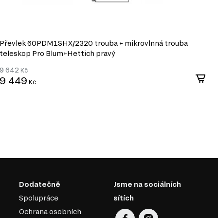
R
Převlek 60PDM1SHX/2320 trouba + mikrovlnná trouba
P
teleskop Pro Blum+Hettich pravý
B
9 642
Kč
9
9 449
Kč
Dodatečně
Jsme na sociálních
Spolupráce
sítích
Ochrana osobních