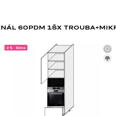
ůžete prohlédnout tento produkt na vlastní oči a vybrat si ideál
PENÁL 60PDM 1ŠX TROUBA+MI
M
-2 %
Sleva