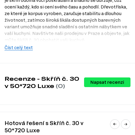
je skříň odolná vůči poškrábání a snadno se udržuje, což
ocení každý, kdo si cení svého času a pohodlí. Dřevotříska,
ze které je korpus vyroben, zaručuje stabilitu a dlouhou
životnost, zatímco široká škála dostupných barevných
variant umožňuje snadné sladění s ostatním nábytkem ve
vaší kuchyni. Navštivte naši prodejnu v Praze a objevte, jak
může Skříň č. 30 obohatit vaši kuchyň.
Číst celý text
Dostupné modifikace produktu
Skříň č. 30 je dostupná v několika atraktivních barevných
variantách, které vám umožní přizpůsobit ji vašim
představám a stylu vaší kuchyně. Mezi dostupné barvy
Recenze - Skříň č. 30
patří:
Napsat recenzi
v 50*720 Luxe
(0)
bílá
wenge
dub mléčný
šedá
slonovina
antracit
Hotová řešení s Skříň č. 30 v
kašmír
černá
50*720 Luxe
dub Appalačský