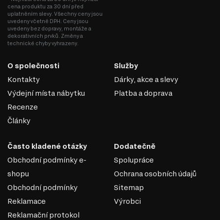
cena produktu za 30 dní před
Tento produkt není prvkem modulového systému.
uplatněním slevy. Všechny ceny jsou
uvedeny včetně DPH. Ceny jsou
uvedeny bez dopravy, montáže a
dekorativních prvků. Změny a
technické chyby vyhrazeny.
O společnosti
Služby
Kontakty
Dárky, akce a slevy
Výdejní místa nábytku
Platba a doprava
Recenze
Články
Často kladené otázky
Dodatečně
Obchodní podmínky e-
Spolupráce
shopu
Ochrana osobních údajů
Obchodní podmínky
Sitemap
Reklamace
Výrobci
Reklamační protokol