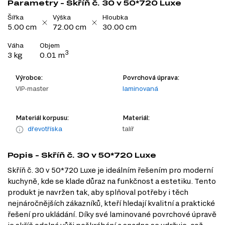
Parametry - Skříň č. 30 v 50*720 Luxe
Šířka
Výška
Hloubka
5.00 cm
72.00 cm
30.00 cm
Váha
Objem
3
3 kg
0.01 m
Výrobce:
Povrchová úprava:
VIP-master
laminovaná
Materiál korpusu:
Materiál:
dřevotříska
talíř
Popis - Skříň č. 30 v 50*720 Luxe
Skříň č. 30 v 50*720 Luxe je ideálním řešením pro moderní
kuchyně, kde se klade důraz na funkčnost a estetiku. Tento
produkt je navržen tak, aby splňoval potřeby i těch
nejnáročnějších zákazníků, kteří hledají kvalitní a praktické
řešení pro ukládání. Díky své laminované povrchové úpravě