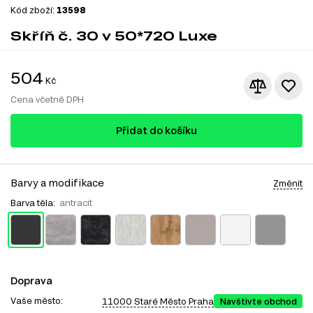
Kód zboží:
13598
Skříň č. 30 v 50*720 Luxe
504
Kč
Cena včetně DPH
Přidat do košíku
Barvy a modifikace
Změnit
Barva těla:
antracit
Doprava
Vaše město:
11000 Staré Město Praha
Navštivte obchod