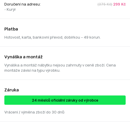
Doručení na adresu:
(375 Kč)
299 Kč
- Kurýr
Platba
Hotovost, karta, bankovní převod, dobírkou – 49 korun.
Vynáška a montáž
Vynáška a montáž nábytku nejsou zahrnuty v ceně zboží. Cena
montáže závisí na typu výrobku.
Záruka
24 ​​​​měsíců oficiální záruky od výrobce
Vrácení / výměna zboží do 30 dnů