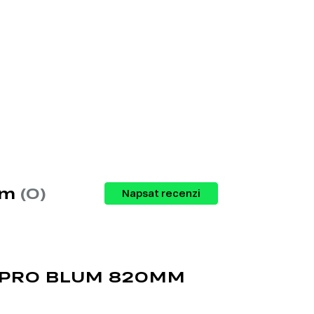
í prostoru.
.
mm
(0)
Napsat recenzi
 PRO BLUM 820MM