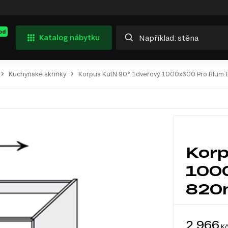
od
Katalog nábytku
Kuchyňské skříňky
Korpus KutN 90° 1dveřový 1000x600 Pro Blum
Korp
100
82
2 966
K