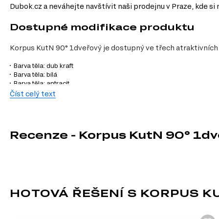
Dubok.cz a neváhejte navštívit naši prodejnu v Praze, kde s
Dostupné modifikace produktu
Korpus KutN 90° 1dveřový je dostupný ve třech atraktivních
Barva těla: dub kraft
Barva těla: bílá
Barva těla: antracit
Číst celý text
Charakteristiky, vlastnosti a výhod
Velikost.
S šířkou 94 cm, výškou 82 cm a hloubkou 54 cm je korpus id
Materiál korpusu.
Vyroben z kvalitní dřevotřísky, která je odolná v
Recenze - Korpus KutN 90° 1
Moderní design.
Minimalistický vzhled korpusu se hodí do různých s
Funkčnost.
Tento korpus je navržen tak, aby efektivně využíval pro
HOTOVÁ ŘEŠENÍ S KORPUS K