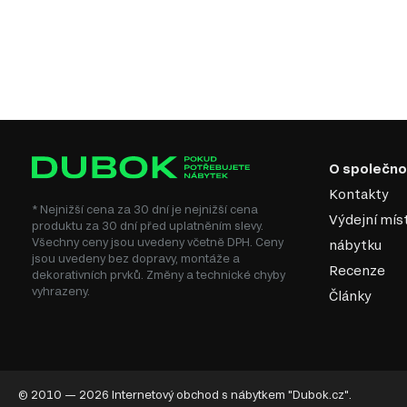
O společno
Kontakty
* Nejnižší cena za 30 dní je nejnižší cena
Výdejní mís
produktu za 30 dní před uplatněním slevy.
Všechny ceny jsou uvedeny včetně DPH. Ceny
nábytku
jsou uvedeny bez dopravy, montáže a
Recenze
dekorativních prvků. Změny a technické chyby
vyhrazeny.
Články
© 2010 — 2026 Internetový obchod s nábytkem "Dubok.cz".