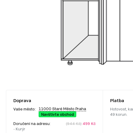
Doprava
Platba
11000 Staré Město Praha
Vaše město:
Hotovost, ka
Navštivte obchod
49 korun.
Doručení na adresu:
(944 Kč)
499 Kč
- Kurýr