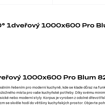
90° 1dveřový 1000x600 Pro 
1dveřový 1000x600 Pro Blum
ním řešením pro moderní kuchyně, kde se klade důraz na funkč
ek úložného místa pro vaše kuchyňské potřeby. Díky svému minim
lasické nebo moderní styly. Korpus je vyroben z odolné dřevotřís
 cm se skvěle hodí do většiny kuchyňských prostor. Objevte poh