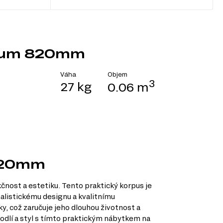
Blum 820mm
Objem
Váha
3
27 kg
0.06 m
 820mm
nost a estetiku. Tento praktický korpus je
alistickému designu a kvalitnímu
ky, což zaručuje jeho dlouhou životnost a
odlí a styl s tímto praktickým nábytkem na