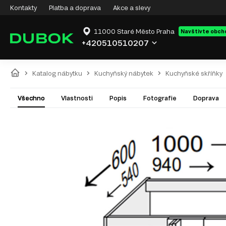
Kontakty
Platba a doprava
Akce a slevy
11000 Staré Město Praha
Navštivte obch
+420510510207
Katalog nábytku
Kuchyňský nábytek
Kuchyňské skříňky
Všechno
Vlastnosti
Popis
Fotografie
Doprava