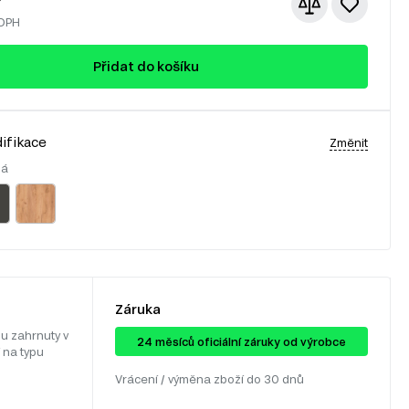
 DPH
Přidat do košíku
ifikace
Změnit
lá
Záruka
u zahrnuty v
24 ​​​​měsíců oficiální záruky od výrobce
 na typu
Vrácení / výměna zboží do 30 dnů