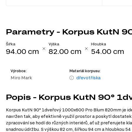
Parametry - Korpus KutN 
Šířka
Výška
Hloubka
94.00 cm
82.00 cm
54.00 cm
Výrobce:
Materiál korpusu:
Miro Mark
dřevotříska
Popis - Korpus KutN 90° 
Korpus KutN 90° 1dveřový 1000x600 Pro Blum 820mm je ideál
navržen tak, aby efektivně využil prostor a poskytl dostat
zpracování se hodí do různých interiérů, ať už preferujete k
snadnou údržbu. S výškou 82 cm, šířkou 94 cm a hloubkou 54