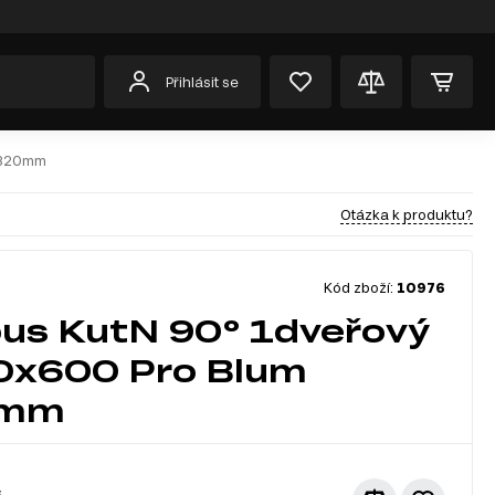
Přihlásit se
 820mm
Otázka k produktu?
Kód zboží:
10976
us KutN 90° 1dveřový
0x600 Pro Blum
0mm
č