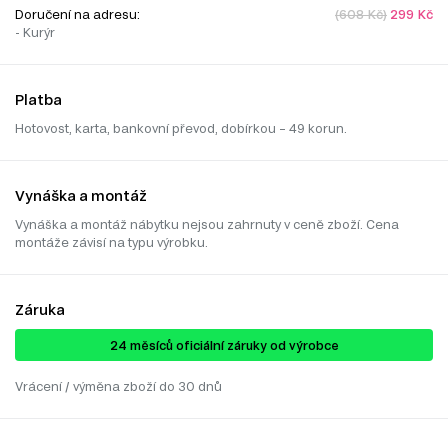
Doručení na adresu:
(608 Kč)
299 Kč
- Kurýr
Platba
Hotovost, karta, bankovní převod, dobírkou – 49 korun.
Vynáška a montáž
Vynáška a montáž nábytku nejsou zahrnuty v ceně zboží. Cena
montáže závisí na typu výrobku.
Záruka
24 ​​​​měsíců oficiální záruky od výrobce
Vrácení / výměna zboží do 30 dnů