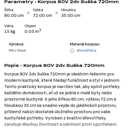
Parametry - Korpus 80V 2dv Suška 720mm
Šířka
Výška
Hloubka
80.00 cm
72.00 cm
35.00 cm
Váha
Objem
3
15 kg
0.03 m
Výrobce:
Materiál korpusu:
Miro Mark
dřevotříska
Popis - Korpus 80V 2dv Suška 720mm
Korpus 80V 2dv Suška 720mm je ideálním řešením pro
moderní kuchyně, které hledají funkčnost a styl v jednom.
Tento praktický korpus je navržen tak, aby splnil potřeby
každého domácnosti, ať už se jedná o malé byty nebo
prostorné kuchyně. S jeho šířkou 80 cm, výškou 72 cm a
hloubkou 35 cm se snadno vejde do jakéhokoli prostoru,
přičemž nabízí dostatek úložného prostoru pro vaše
kuchyňské potřeby. Vyroben z kvalitní dřevotřísky,
zaručuje dlouhou životnost a odolnost proti opotřebení.