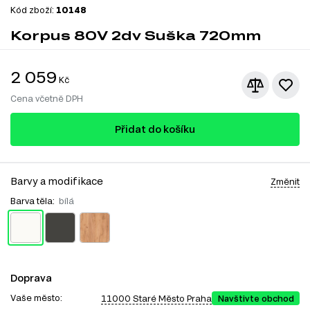
Kód zboží:
10148
Korpus 80V 2dv Suška 720mm
2 059
Kč
Cena včetně DPH
Přidat do košíku
Barvy a modifikace
Změnit
Barva těla:
bílá
Doprava
Vaše město:
11000 Staré Město Praha
Navštivte obchod