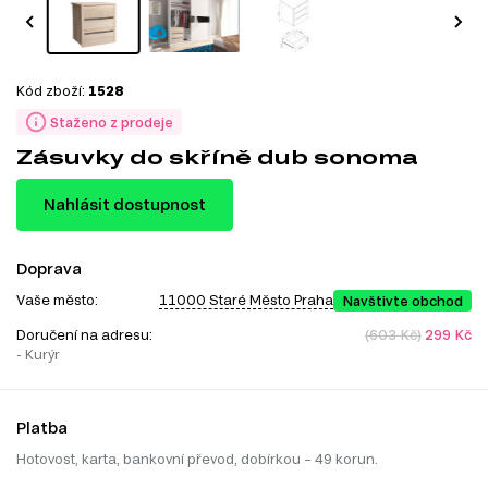
Kód zboží:
1528
Staženo z prodeje
Zásuvky do skříně dub sonoma
Nahlásit dostupnost
Doprava
Vaše město:
11000 Staré Město Praha
Navštivte obchod
Doručení na adresu:
(603 Kč)
299 Kč
- Kurýr
Platba
Hotovost, karta, bankovní převod, dobírkou – 49 korun.