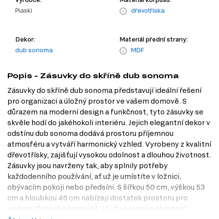
Piaski
dřevotříska
Dekor:
Materiál přední strany:
dub sonoma
MDF
Popis - Zásuvky do skříně dub sonoma
Zásuvky do skříně dub sonoma představují ideální řešení
pro organizaci a úložný prostor ve vašem domově. S
důrazem na moderní design a funkčnost, tyto zásuvky se
skvěle hodí do jakéhokoli interiéru. Jejich elegantní dekor v
odstínu dub sonoma dodává prostoru příjemnou
atmosféru a vytváří harmonický vzhled. Vyrobeny z kvalitní
dřevotřísky, zajišťují vysokou odolnost a dlouhou životnost.
Zásuvky jsou navrženy tak, aby splnily potřeby
každodenního používání, ať už je umístíte v ložnici,
obývacím pokoji nebo předsíni. S šířkou 50 cm, výškou 53
cm a hloubkou 46 cm nabízejí dostatek prostoru pro
uložení různých předmětů, ať už se jedná o oblečení,