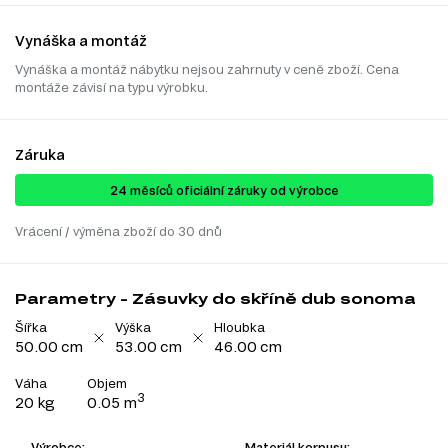
Vynáška a montáž
Vynáška a montáž nábytku nejsou zahrnuty v ceně zboží. Cena
montáže závisí na typu výrobku.
Záruka
24 ​​​​měsíců oficiální záruky od výrobce
Vrácení / výměna zboží do 30 dnů
Parametry - Zásuvky do skříně dub sonoma
Šířka
Výška
Hloubka
50.00 cm
53.00 cm
46.00 cm
Váha
Objem
3
20 kg
0.05 m
Výrobce:
Materiál korpusu: