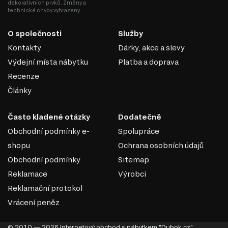
dekorativních prvků. Změny a
svůj domov!
technické chyby vyhrazeny.
O společnosti
Služby
Kontakty
Dárky, akce a slevy
Výdejní místa nábytku
Platba a doprava
Recenze
Články
Často kladené otázky
Dodatečně
Obchodní podmínky e-
Spolupráce
shopu
Ochrana osobních údajů
Obchodní podmínky
Sitemap
MDF
Reklamace
Výrobci
MDF je jedním z nejoblíbenějších materiálů v
Reklamační protokol
nábytkářském průmyslu. Vyrábí se z dřevěných vláken
Vrácení peněz
lisováním pod vysokým tlakem a teplotou za přidání
speciálních pryskyřic. Díky svým vlastnostem se MDF
© 2010 — 2026 Internetový obchod s nábytkem "Dubok.cz".