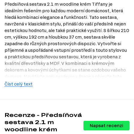
Předsíňová sestava 2.1 m woodline krém Tiffany je
ideálním řešením pro každou moderní domácnost, která
hledá kombinaci elegance a funkčnosti. Tato sestava,
navržená v klasickém stylu, přináší do vaší předsíně nejen
estetickou hodnotu, ale také praktické využití. S šířkou 210
cm, výškou 192 cm a hloubkou 37 cm, sestava skvěle
zapadne do různých prostorových dispozic. Vytvořte si
příjemné a uspořádané vstupní prostředí s touto stylovou
a praktickou předsíňovou sestavou, která je vyrobena z
kvalitní dřevotřísky a MDF. V kombinaci s krémovým
dekorem a kovovými úchytkami se stane ozdobou vašeho
domova. Navštivte naši prodejnu v Praze a objevte tuto
jedinečnou sestavu na vlastní oči!
Číst celý text
Charakteristiky, vlastnosti a výhody
Všestrannost a styl.
Klasický styl předsíňové sestavy se hodí do
různých interiérů a dodává prostoru nadčasovou eleganci.
Recenze - Předsíňová
Praktické rozměry.
Sestava o šířce 210 cm a výšce 192 cm
poskytuje dostatek úložného prostoru, aniž by zabírala příliš místa.
sestava 2.1 m
Napsat recenzi
Kvalitní materiály.
Vyrobena z dřevotřísky a MDF, zajišťuje
woodline krém
dlouhou životnost a odolnost proti opotřebení.