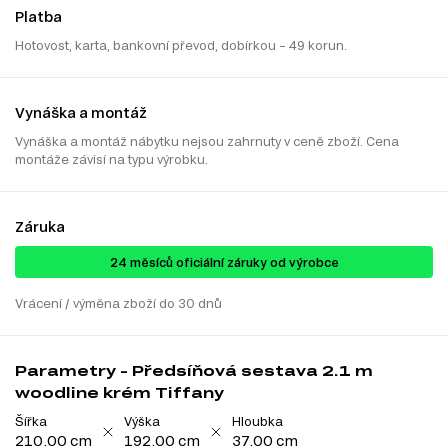
Platba
Hotovost, karta, bankovní převod, dobírkou – 49 korun.
Vynáška a montáž
Vynáška a montáž nábytku nejsou zahrnuty v ceně zboží. Cena
montáže závisí na typu výrobku.
Záruka
24 ​​​​měsíců oficiální záruky od výrobce
Vrácení / výměna zboží do 30 dnů
Parametry - Předsíňová sestava 2.1 m
woodline krém Tiffany
Šířka
Výška
Hloubka
210.00 cm
192.00 cm
37.00 cm