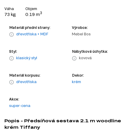
Váha
Objem
3
73 kg
0.19 m
Materiál přední strany:
Výrobce:
dřevotříska + MDF
Mebel Bos
Styl:
Nábytková úchytka:
klasický styl
kovová
Materiál korpusu:
Dekor:
dřevotříska
krém
Akce:
super-cena
Popis - Předsíňová sestava 2.1 m woodline
krém Tiffany