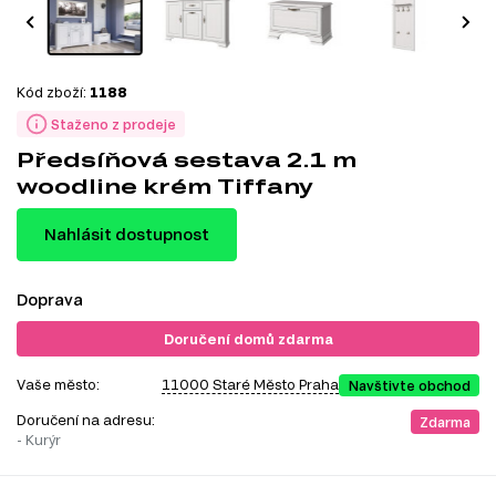
Kód zboží:
1188
Staženo z prodeje
Předsíňová sestava 2.1 m
woodline krém Tiffany
Nahlásit dostupnost
Doprava
Doručení domů zdarma
Vaše město:
11000 Staré Město Praha
Navštivte obchod
Doručení na adresu:
Zdarma
- Kurýr