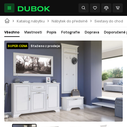
Katalog nábytku
Nábytek do předsíně
Sestavy do chodby
Všechno
Vlastnosti
Popis
Fotografie
Doprava
Doporučené 
SUPER-CENA
Staženo z prodeje