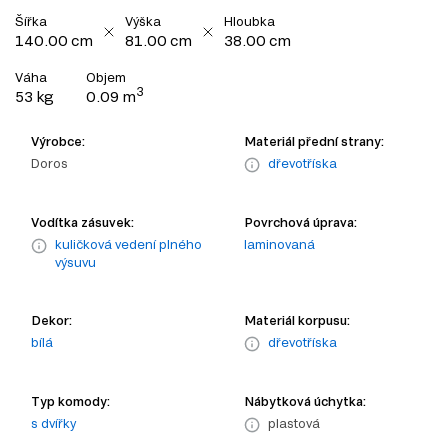
Šířka
Výška
Hloubka
140.00 cm
81.00 cm
38.00 cm
Váha
Objem
3
53 kg
0.09 m
Výrobce:
Materiál přední strany:
Doros
dřevotříska
Vodítka zásuvek:
Povrchová úprava:
kuličková vedení plného
laminovaná
výsuvu
Dekor:
Materiál korpusu:
bílá
dřevotříska
Typ komody:
Nábytková úchytka:
s dvířky
plastová