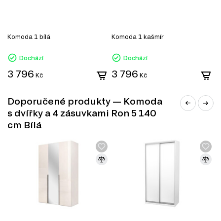
Komoda 1 bílá
Komoda 1 kašmír
Dochází
Dochází
3 796
3 796
Kč
Kč
Doporučené produkty — Komoda
s dvířky a 4 zásuvkami Ron 5 140
cm Bílá
DŘEVOTŘÍSKA
DTD (dřevotřísková deska) je jedním z nejrozšířenějších
materiálů v nábytkářském průmyslu. Vyrábí se lisováním
dřevních třísek pod vysokým tlakem s přidáním
syntetických pryskyřic jako pojiva. DTD je základním
materiálem pro výrobu korpusového nábytku, čelních
ploch a dekorativních panelů díky své ekonomičnosti,
univerzálnosti a dostupnosti.