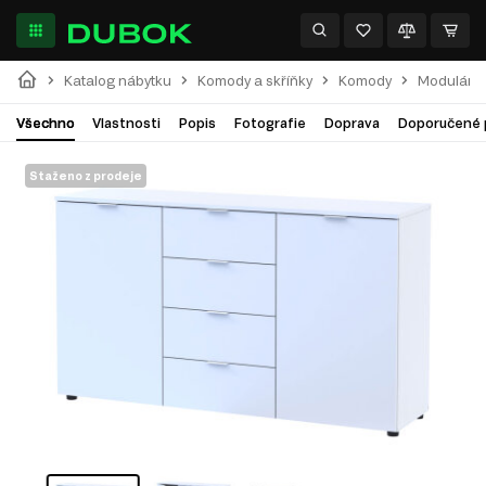
Katalog nábytku
Komody a skříňky
Komody
Modulární
Všechno
Vlastnosti
Popis
Fotografie
Doprava
Doporučené 
Staženo z prodeje