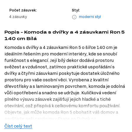
Počet zásuvek:
Styl:
4 zásuvky
moderní styl
Popis - Komoda s dvířky a 4 zásuvkami Ron 5
140 cm Bílá
Komoda s dvířky a 4 zásuvkami Ron 5 o šířce 140 cm je
ideálním řešením pro moderní interiéry, kde se snoubí
funkčnost s elegancí. Její bílý dekor dodává prostoru
svěžest a vzdušnost, zatímco praktické uspořádání s
dvířky a čtyřmi zásuvkami poskytuje dostatek úložného
prostoru pro vaše osobní věci. Vyrobena z kvalitní
dřevotřísky a s laminovaným povrchem, komoda je odolná
vůči opotřebení a snadno se udržuje. Kuličková vedení
plného výsuvu zásuvek zajišťují jejich hladké a tiché
otevírání, což přispívá k celkovému komfortu používání.
Objevte, jak může komoda Ron 5 obohatit váš domov a
navštivte naši prodejnu v Praze na Dubok.cz.
Číst celý text
Dostupné modifikace produktu