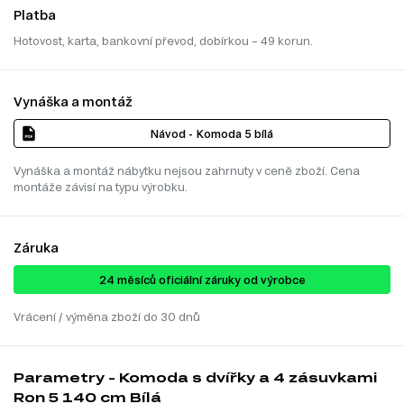
Platba
Hotovost, karta, bankovní převod, dobírkou – 49 korun.
Vynáška a montáž
Návod - Komoda 5 bílá
Vynáška a montáž nábytku nejsou zahrnuty v ceně zboží. Cena
montáže závisí na typu výrobku.
Záruka
24 ​​​​měsíců oficiální záruky od výrobce
Vrácení / výměna zboží do 30 dnů
Parametry - Komoda s dvířky a 4 zásuvkami
Ron 5 140 cm Bílá