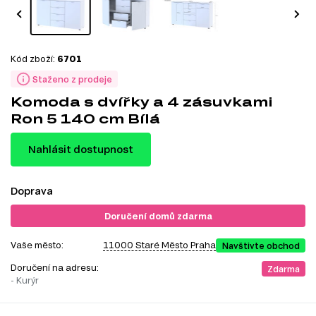
Kód zboží:
6701
Staženo z prodeje
Komoda s dvířky a 4 zásuvkami
Ron 5 140 cm Bílá
Nahlásit dostupnost
Doprava
Doručení domů zdarma
Vaše město:
11000 Staré Město Praha
Navštivte obchod
Doručení na adresu:
Zdarma
- Kurýr