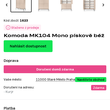
Kód zboží:
1623
Staženo z prodeje
Komoda MK104 Mono pískově béž
Nahlásit dostupnost
Doprava
Doručení domů zdarma
Vaše město:
11000 Staré Město Praha
Navštivte obchod
Doručení na adresu:
Zdarma
- Kurýr
Platba