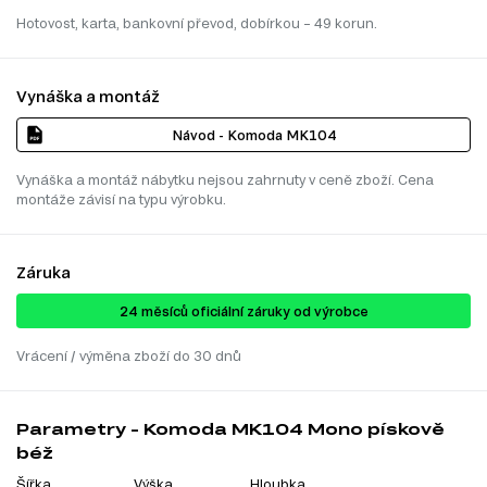
Hotovost, karta, bankovní převod, dobírkou – 49 korun.
Vynáška a montáž
Návod - Komoda MK104
Vynáška a montáž nábytku nejsou zahrnuty v ceně zboží. Cena
montáže závisí na typu výrobku.
Záruka
24 ​​​​měsíců oficiální záruky od výrobce
Vrácení / výměna zboží do 30 dnů
Parametry - Komoda MK104 Mono pískově
béž
Šířka
Výška
Hloubka