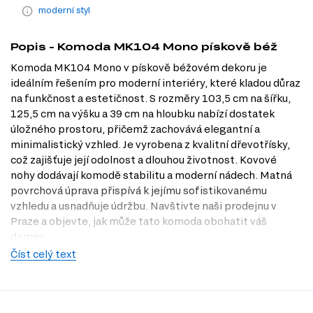
moderní styl
Popis - Komoda MK104 Mono pískově béž
Komoda MK104 Mono v pískově béžovém dekoru je
ideálním řešením pro moderní interiéry, které kladou důraz
na funkčnost a estetičnost. S rozměry 103,5 cm na šířku,
125,5 cm na výšku a 39 cm na hloubku nabízí dostatek
úložného prostoru, přičemž zachovává elegantní a
minimalistický vzhled. Je vyrobena z kvalitní dřevotřísky,
což zajišťuje její odolnost a dlouhou životnost. Kovové
nohy dodávají komodě stabilitu a moderní nádech. Matná
povrchová úprava přispívá k jejímu sofistikovanému
vzhledu a usnadňuje údržbu. Navštivte naši prodejnu v
Praze a objevte, jak může tato komoda obohatit váš
domov.
Číst celý text
Dostupné modifikace produktu
Komoda MK104 Mono je dostupná v několika dekorech,
které zahrnují: