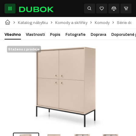
Katalog nábytku
Komody a skříňky
Komody
Série do 
Všechno
Vlastnosti
Popis
Fotografie
Doprava
Doporučené 
Staženo z prodeje