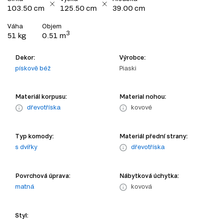
103.50 cm
125.50 cm
39.00 cm
Váha
Objem
3
51 kg
0.51 m
Dekor:
Výrobce:
pískově béž
Piaski
Materiál korpusu:
Material nohou:
dřevotříska
kovové
Typ komody:
Materiál přední strany:
s dvířky
dřevotříska
Povrchová úprava:
Nábytková úchytka:
matná
kovová
Styl: