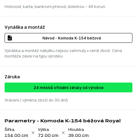
Hotovost, karta, bankovní převod, dobírkou – 49 korun.
Vynáška a montáž
Návod - Komoda K-154 béžová
Vynáška a montáž nábytku nejsou zahrnuty v ceně zboží. Cena
montáže závisí na typu výrobku.
Záruka
24 ​​​​měsíců oficiální záruky od výrobce
Vrácení / výměna zboží do 30 dnů
Parametry - Komoda K-154 béžová Royal
Šířka
Výška
Hloubka
154.00 cm
72.00 cm
39.00 cm