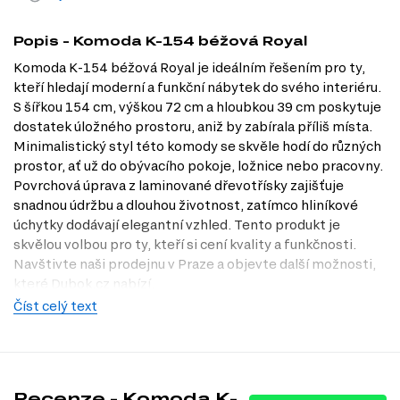
Popis - Komoda K-154 béžová Royal
Komoda K-154 béžová Royal je ideálním řešením pro ty,
kteří hledají moderní a funkční nábytek do svého interiéru.
S šířkou 154 cm, výškou 72 cm a hloubkou 39 cm poskytuje
dostatek úložného prostoru, aniž by zabírala příliš místa.
Minimalistický styl této komody se skvěle hodí do různých
prostor, ať už do obývacího pokoje, ložnice nebo pracovny.
Povrchová úprava z laminované dřevotřísky zajišťuje
snadnou údržbu a dlouhou životnost, zatímco hliníkové
úchytky dodávají elegantní vzhled. Tento produkt je
skvělou volbou pro ty, kteří si cení kvality a funkčnosti.
Navštivte naši prodejnu v Praze a objevte další možnosti,
které Dubok.cz nabízí.
Číst celý text
Dostupné modifikace produktu
Komoda K-154 je dostupná v několika dekorech, které vám
umožní přizpůsobit ji vašim potřebám a vkusu:
Bílá
Recenze - Komoda K-