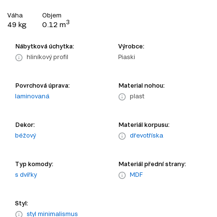
Váha
Objem
3
49 kg
0.12 m
Nábytková úchytka:
Výrobce:
hliníkový profil
Piaski
Povrchová úprava:
Material nohou:
laminovaná
plast
Dekor:
Materiál korpusu:
béžový
dřevotříska
Typ komody:
Materiál přední strany:
s dvířky
MDF
Styl:
styl minimalismus