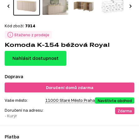
Kód zboží:
7314
Staženo z prodeje
Komoda K-154 béžová Royal
Nahlásit dostupnost
Doprava
Doručení domů zdarma
Vaše město:
11000 Staré Město Praha
Navštivte obchod
Doručení na adresu:
Zdarma
- Kurýr
Platba