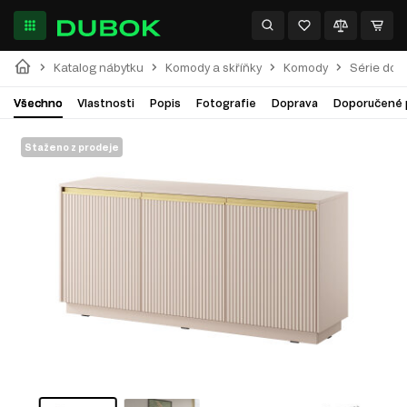
Katalog nábytku
Komody a skříňky
Komody
Série do 
Všechno
Vlastnosti
Popis
Fotografie
Doprava
Doporučené 
Staženo z prodeje