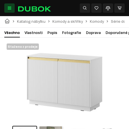
Katalog nábytku
Komody a skříňky
Komody
Série do 
Všechno
Vlastnosti
Popis
Fotografie
Doprava
Doporučené 
Staženo z prodeje