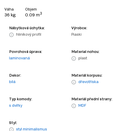
Váha
Objem
3
36 kg
0.09 m
Nábytková úchytka:
Výrobce:
hliníkový profil
Piaski
Povrchová úprava:
Material nohou:
laminovaná
plast
Dekor:
Materiál korpusu:
bílá
dřevotříska
Typ komody:
Materiál přední strany:
s dvířky
MDF
Styl:
styl minimalismus