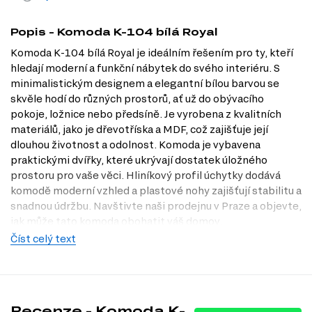
Popis - Komoda K-104 bílá Royal
Komoda K-104 bílá Royal je ideálním řešením pro ty, kteří
hledají moderní a funkční nábytek do svého interiéru. S
minimalistickým designem a elegantní bílou barvou se
skvěle hodí do různých prostorů, ať už do obývacího
pokoje, ložnice nebo předsíně. Je vyrobena z kvalitních
materiálů, jako je dřevotříska a MDF, což zajišťuje její
dlouhou životnost a odolnost. Komoda je vybavena
praktickými dvířky, které ukrývají dostatek úložného
prostoru pro vaše věci. Hliníkový profil úchytky dodává
komodě moderní vzhled a plastové nohy zajišťují stabilitu a
snadnou údržbu. Navštivte naši prodejnu v Praze a objevte,
jak může tato komoda obohatit váš domov.
Číst celý text
Dostupné modifikace produktu
Komoda K-104 je dostupná v několika dekorech:
Bílá
Černý
Recenze - Komoda K-