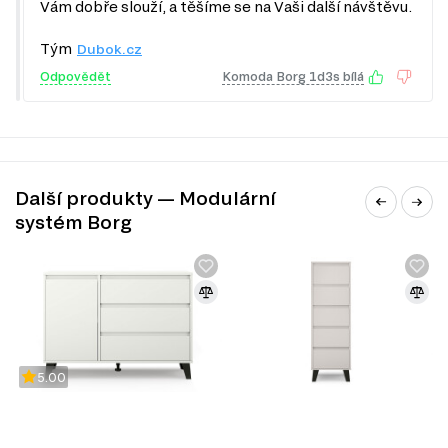
Vám dobře slouží, a těšíme se na Vaši další návštěvu.
Materiál korpusu.
Dřevotříska v korpusu komody zajišťuje stabilitu
a dlouhou životnost, což je klíčové pro nábytek, který má sloužit po
mnoho let.
Tým
Dubok.cz
Styl.
Moderní styl komody Borg se hodí do různých interiérů, od
Odpovědět
Komoda Borg 1d3s bílá
minimalistických po klasické, a dodává prostoru elegantní vzhled.
Další produkty — Modulární
systém Borg
5.00
DŘEVOTŘÍSKA
DTD (dřevotřísková deska) je jedním z nejrozšířenějších