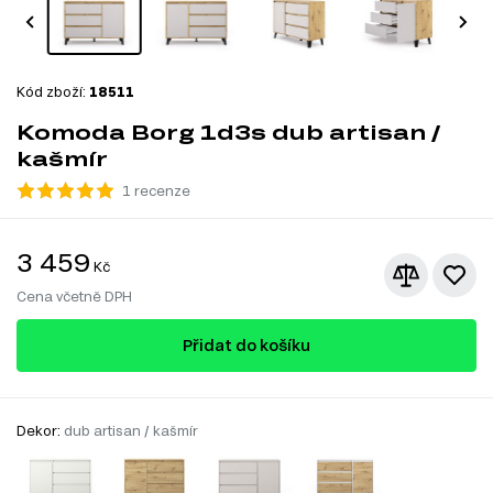
Kód zboží:
18511
Komoda Borg 1d3s dub artisan /
kašmír
1 recenze
3 459
Kč
Cena včetně DPH
Přidat do košíku
Dekor:
dub artisan / kašmír