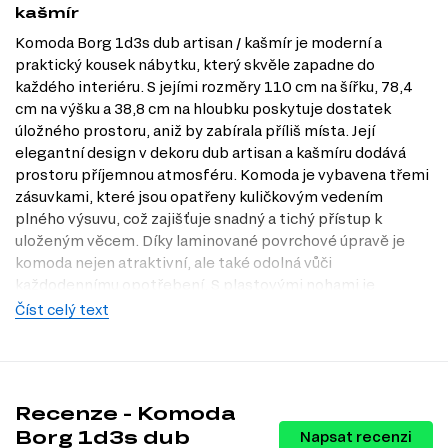
kašmír
Komoda Borg 1d3s dub artisan / kašmír je moderní a
praktický kousek nábytku, který skvěle zapadne do
každého interiéru. S jejími rozměry 110 cm na šířku, 78,4
cm na výšku a 38,8 cm na hloubku poskytuje dostatek
úložného prostoru, aniž by zabírala příliš místa. Její
elegantní design v dekoru dub artisan a kašmíru dodává
prostoru příjemnou atmosféru. Komoda je vybavena třemi
zásuvkami, které jsou opatřeny kuličkovým vedením
plného výsuvu, což zajišťuje snadný a tichý přístup k
uloženým věcem. Díky laminované povrchové úpravě je
komoda nejen atraktivní, ale také odolná vůči
každodennímu opotřebení. S plastovými nohami je
zajištěna stabilita a snadná údržba. Navštivte naši
Číst celý text
prodejnu v Praze a objevte, jak může komoda Borg
obohatit váš domov.
Dostupné modifikace produktu
Recenze - Komoda
Komoda Borg 1d3s je dostupná v několika atraktivních
Borg 1d3s dub
Napsat recenzi
dekorech, což umožňuje vybrat si ten pravý pro váš