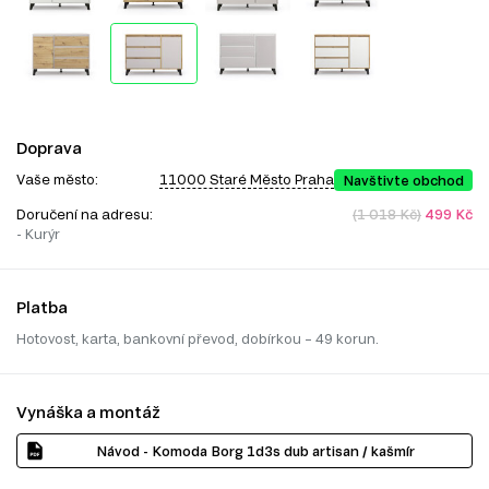
Doprava
Vaše město:
11000 Staré Město Praha
Navštivte obchod
Doručení na adresu:
(1 018 Kč)
499 Kč
- Kurýr
Platba
Hotovost, karta, bankovní převod, dobírkou – 49 korun.
Vynáška a montáž
Návod - Komoda Borg 1d3s dub artisan / kašmír