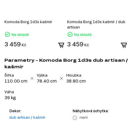
Komoda Borg 1d3s kašmír
Komoda Borg 1d3s kašmír / dub
K
artisan
a
Na skladě
Na skladě
3 459
3 459
3
Kč
Kč
Parametry - Komoda Borg 1d3s dub artisan /
kašmír
Šířka
Výška
Hloubka
110.00 cm
78.40 cm
38.80 cm
Váha
39 kg
Dekor:
Nábytková úchytka:
dub artisan / kašmír
není