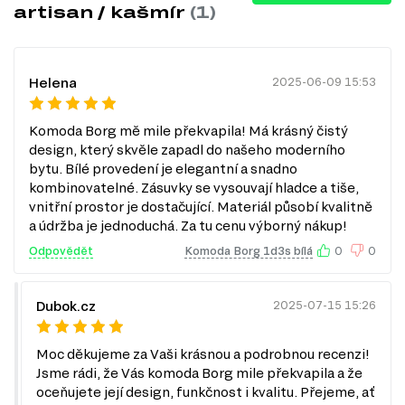
artisan / kašmír
(1)
interiér:
dekor: bílá
dekor: dub artisan
dekor: kašmír
Helena
2025-06-09 15:53
dekor: bílý / lamella artisan
dekor: dub artisan / kašmír
dekor: bílá / kašmír
Komoda Borg mě mile překvapila! Má krásný čistý
dekor: dub artisan / bílá
design, který skvěle zapadl do našeho moderního
bytu. Bílé provedení je elegantní a snadno
Charakteristiky, vlastnosti a výhody
kombinovatelné. Zásuvky se vysouvají hladce a tiše,
Velikost.
S šířkou 110 cm, výškou 78,4 cm a hloubkou 38,8 cm je
vnitřní prostor je dostačující. Materiál působí kvalitně
komoda ideální pro menší i středně velké prostory, poskytující
a údržba je jednoduchá. Za tu cenu výborný nákup!
dostatek úložného prostoru bez zbytečného zabírání místa.
Materiál přední strany.
Dřevotříska zajišťuje pevnost a odolnost,
Odpovědět
Komoda Borg 1d3s bílá
0
0
což znamená, že komoda vydrží každodenní používání a zachová
si svůj vzhled po dlouhou dobu.
Počet zásuvek.
Tři zásuvky umožňují efektivní organizaci vašich
Dubok.cz
2025-07-15 15:26
věcí, což usnadňuje přístup a udržování pořádku v domácnosti.
Vodítka zásuvek.
Kuličková vedení plného výsuvu zaručují hladký
a tichý chod zásuvek, což přispívá k celkovému komfortu používání.
Moc děkujeme za Vaši krásnou a podrobnou recenzi!
Povrchová úprava.
Laminovaná úprava nejenže dodává komodě
Jsme rádi, že Vás komoda Borg mile překvapila a že
moderní vzhled, ale také ji chrání před poškrábáním a vlhkostí, což
oceňujete její design, funkčnost i kvalitu. Přejeme, ať
usnadňuje údržbu.