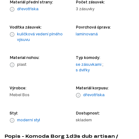
Materiál přední strany:
Počet zásuvek:
dřevotříska
3 zásuvky
Vodítka zásuvek:
Povrchová úprava:
kuličková vedení plného
laminovaná
výsuvu
Material nohou:
Typ komody:
plast
se zásuvkami
;
s dvířky
Výrobce:
Materiál korpusu:
Mebel Bos
dřevotříska
Styl:
Dostupnost:
moderní styl
skladem
Popis - Komoda Borg 1d3s dub artisan /