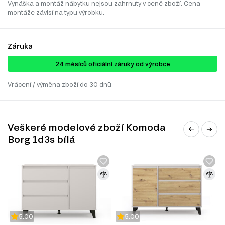
Vynáška a montáž nábytku nejsou zahrnuty v ceně zboží. Cena
montáže závisí na typu výrobku.
Záruka
24 ​​​​měsíců oficiální záruky od výrobce
Vrácení / výměna zboží do 30 dnů
Veškeré modelové zboží Komoda
Borg 1d3s bílá
5.00
5.00