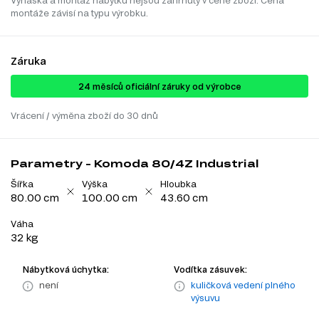
Vynáška a montáž nábytku nejsou zahrnuty v ceně zboží. Cena
montáže závisí na typu výrobku.
Záruka
24 ​​​​měsíců oficiální záruky od výrobce
Vrácení / výměna zboží do 30 dnů
Parametry - Komoda 80/4Z Industrial
Šířka
Výška
Hloubka
80.00 cm
100.00 cm
43.60 cm
Váha
32 kg
Nábytková úchytka:
Vodítka zásuvek:
není
kuličková vedení plného
výsuvu