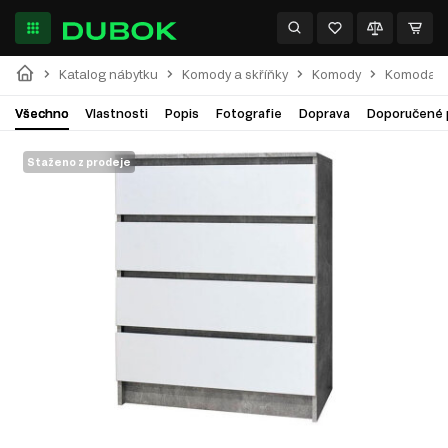
Katalog nábytku
Komody a skříňky
Komody
Komoda 80
Všechno
Vlastnosti
Popis
Fotografie
Doprava
Doporučené 
Staženo z prodeje