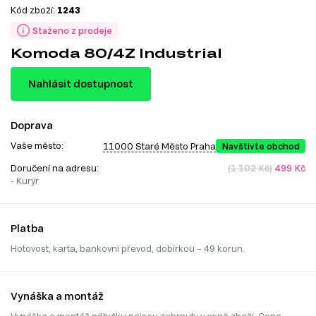
Kód zboží:
1243
Staženo z prodeje
Komoda 80/4Z Industrial
Nahlásit dostupnost
Doprava
Vaše město:
11000 Staré Město Praha
Navštivte obchod
Doručení na adresu:
(1 102 Kč)
499 Kč
- Kurýr
Platba
Hotovost, karta, bankovní převod, dobírkou – 49 korun.
Vynáška a montáž