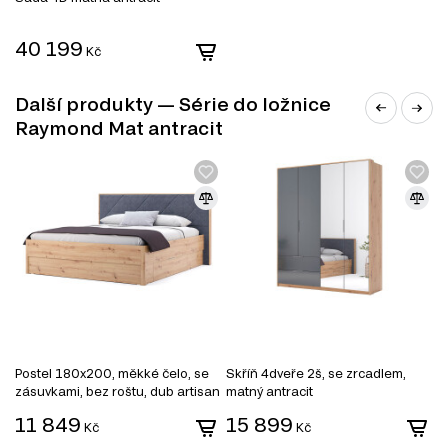
Manželské postele
Šatní skříň
40 199
Noční stolky
Kč
Další produkty — Série do ložnice
Raymond Mat antracit
MODERNÍ STYL
Postel 180x200, měkké čelo, se
Skříň 4dveře 2š, se zrcadlem,
N
zásuvkami, bez roštu, dub artisan
matný antracit
Moderní styl nábytku přináší do vašeho interiéru svěží a
/ tmavě šedá
11 849
15 899
nadčasový vzhled, který okouzlí každého návštěvníka.
Kč
Kč
Tento filtr vám pomůže najít kousky, které jsou nejen