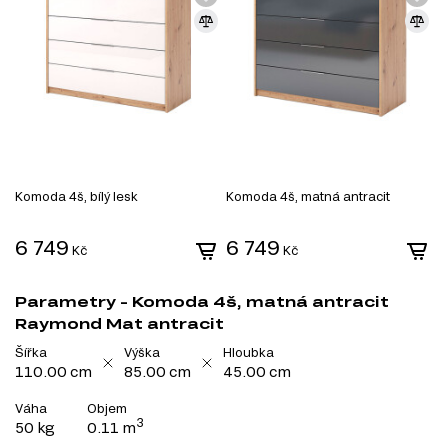
Komoda 4š, bílý lesk
Komoda 4š, matná antracit
6 749
6 749
Kč
Kč
Parametry - Komoda 4š, matná antracit
Raymond Mat antracit
Šířka
Výška
Hloubka
110.00 cm
85.00 cm
45.00 cm
Váha
Objem
3
50 kg
0.11 m