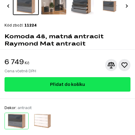
Kód zboží:
11224
Komoda 4š, matná antracit
Raymond Mat antracit
6 749
Kč
Cena včetně DPH
Přidat do košíku
Dekor:
antracit