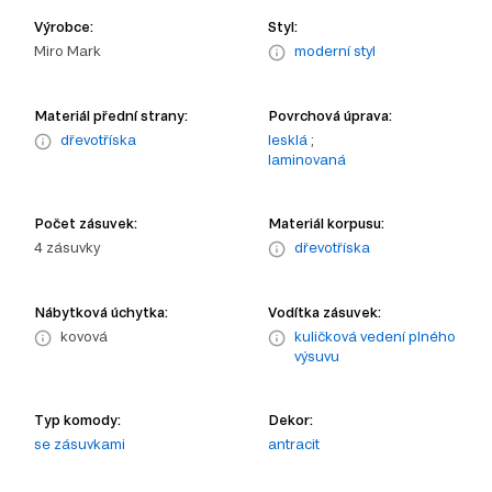
Výrobce:
Styl:
Miro Mark
moderní styl
Materiál přední strany:
Povrchová úprava:
dřevotříska
lesklá
;
laminovaná
Počet zásuvek:
Materiál korpusu:
4 zásuvky
dřevotříska
Nábytková úchytka:
Vodítka zásuvek:
kovová
kuličková vedení plného
výsuvu
Typ komody:
Dekor:
se zásuvkami
antracit