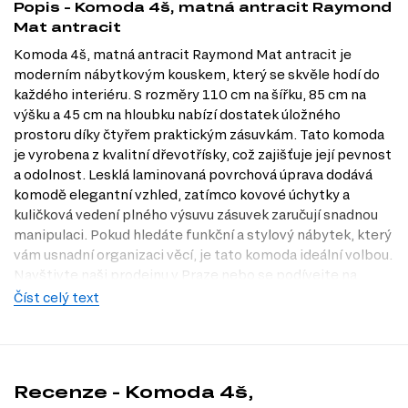
Popis - Komoda 4š, matná antracit Raymond
Mat antracit
Komoda 4š, matná antracit Raymond Mat antracit je
moderním nábytkovým kouskem, který se skvěle hodí do
každého interiéru. S rozměry 110 cm na šířku, 85 cm na
výšku a 45 cm na hloubku nabízí dostatek úložného
prostoru díky čtyřem praktickým zásuvkám. Tato komoda
je vyrobena z kvalitní dřevotřísky, což zajišťuje její pevnost
a odolnost. Lesklá laminovaná povrchová úprava dodává
komodě elegantní vzhled, zatímco kovové úchytky a
kuličková vedení plného výsuvu zásuvek zaručují snadnou
manipulaci. Pokud hledáte funkční a stylový nábytek, který
vám usnadní organizaci věcí, je tato komoda ideální volbou.
Navštivte naši prodejnu v Praze nebo se podívejte na
nabídku na Dubok.cz, kde najdete další skvělé kousky do
Číst celý text
vašeho domova.
Dostupné modifikace produktu
Komoda je dostupná v následujících dekorech:
Recenze - Komoda 4š,
Bílá