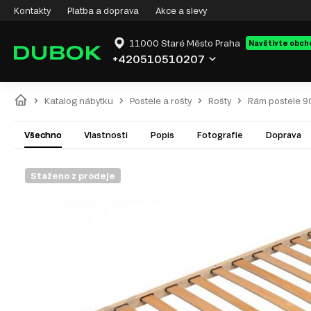
Kontakty
Platba a doprava
Akce a slevy
11000 Staré Město Praha
Navštivte obch
+420510510207
Katalog nábytku
Postele a rošty
Rošty
Rám postele 9
Všechno
Vlastnosti
Popis
Fotografie
Doprava
Staženo z prodeje