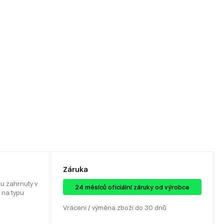
Záruka
u zahrnuty v
24 ​​​​měsíců oficiální záruky od výrobce
 na typu
Vrácení / výměna zboží do 30 dnů