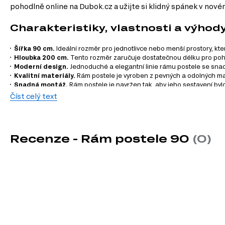
pohodlně online na Dubok.cz a užijte si klidný spánek v nov
Charakteristiky, vlastnosti a výhod
Šířka 90 cm.
Ideální rozměr pro jednotlivce nebo menší prostory, kte
Hloubka 200 cm.
Tento rozměr zaručuje dostatečnou délku pro pohodln
Moderní design.
Jednoduché a elegantní linie rámu postele se snadn
Kvalitní materiály.
Rám postele je vyroben z pevných a odolných mate
Snadná montáž.
Rám postele je navržen tak, aby jeho sestavení bylo 
Číst celý text
Recenze - Rám postele 90
(0)