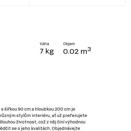
Objem
Váha
3
7 kg
0.02 m
 s šířkou 90 cm a hloubkou 200 cm je
ůzným stylům interiéru, ať už preferujete
louhou životnost, což z něj činí výhodnou
ědčit se o jeho kvalitách. Objednávejte