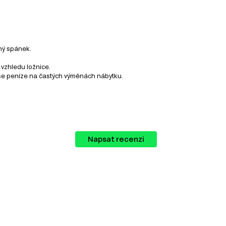
lný spánek.
 vzhledu ložnice.
vaše peníze na častých výměnách nábytku.
Napsat recenzi