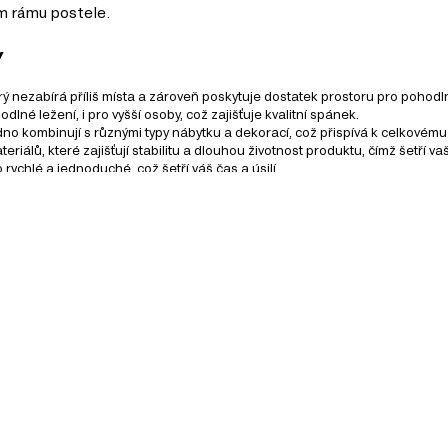
ém rámu postele.
y
rý nezabírá příliš místa a zároveň poskytuje dostatek prostoru pro pohod
é ležení, i pro vyšší osoby, což zajišťuje kvalitní spánek.
o kombinují s různými typy nábytku a dekorací, což přispívá k celkovému
riálů, které zajišťují stabilitu a dlouhou životnost produktu, čímž šetří 
rychlé a jednoduché, což šetří váš čas a úsilí.