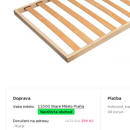
Doprava
Platba
11000 Staré Město Praha
Vaše město:
Hotovost, ka
Navštivte obchod
49 korun.
Doručení na adresu:
(473 Kč)
299 Kč
- Kurýr