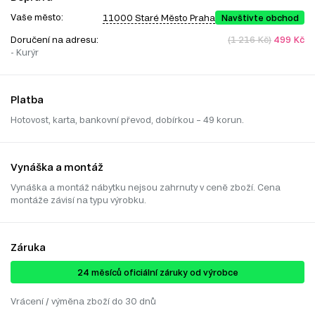
Vaše město:
11000 Staré Město Praha
Navštivte obchod
Doručení na adresu:
(1 216 Kč)
499 Kč
- Kurýr
Platba
Hotovost, karta, bankovní převod, dobírkou – 49 korun.
Vynáška a montáž
Vynáška a montáž nábytku nejsou zahrnuty v ceně zboží. Cena
montáže závisí na typu výrobku.
Záruka
24 ​​​​měsíců oficiální záruky od výrobce
Vrácení / výměna zboží do 30 dnů