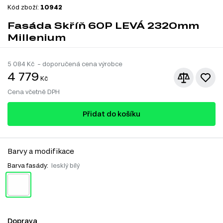
Kód zboží:
10942
Fasáda Skříň 60P LEVÁ 2320mm
Millenium
5 084
Kč – doporučená cena výrobce
4 779
Kč
Cena včetně DPH
Přidat do košíku
Barvy a modifikace
Barva fasády:
lesklý bílý
Doprava