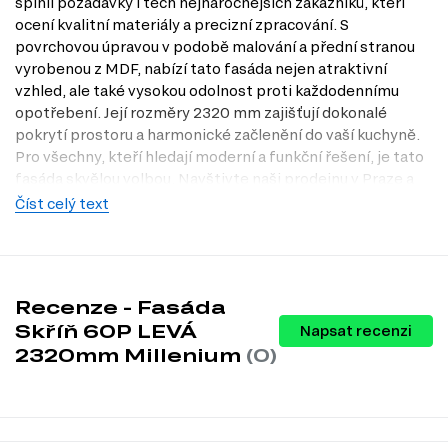
splnil požadavky i těch nejnáročnějších zákazníků, kteří
ocení kvalitní materiály a precizní zpracování. S
povrchovou úpravou v podobě malování a přední stranou
vyrobenou z MDF, nabízí tato fasáda nejen atraktivní
vzhled, ale také vysokou odolnost proti každodennímu
opotřebení. Její rozměry 2320 mm zajišťují dokonalé
pokrytí prostoru a harmonické začlenění do vaší kuchyně.
Pro všechny, kteří hledají moderní a funkční řešení, je tato
fasáda skvělou volbou. Navštivte naši prodejnu v Praze a
objevte, jak může tento produkt obohatit vaši kuchyni. Na
Číst celý text
našem internetovém obchodě Dubok.cz najdete širokou
nabídku kuchyňských dvířek, která splní vaše představy o
dokonalém interiéru.
Charakteristiky, vlastnosti a výhody
Recenze - Fasáda
Skříň 60P LEVÁ
Napsat recenzi
Moderní design.
Fasáda Skříň 60P LEVÁ Millenium přináší do vaší
2320mm Millenium
(0)
kuchyně současný styl, který osvěží a zmodernizuje každý prostor.
Odolný materiál.
Přední strana z MDF zajišťuje vysokou odolnost
proti poškrábání a vlhkosti, což prodlužuje životnost produktu a
udržuje jej v perfektním stavu po dlouhou dobu.
Snadná údržba.
Malovaná povrchová úprava usnadňuje údržbu a
čištění, což šetří váš čas a úsilí při péči o kuchyňský nábytek.