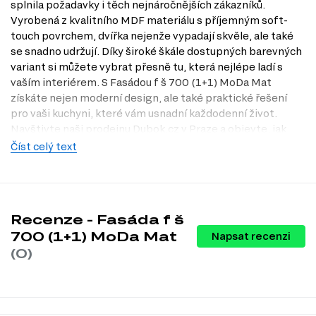
splnila požadavky i těch nejnáročnějších zákazníků.
Vyrobená z kvalitního MDF materiálu s příjemným soft-
touch povrchem, dvířka nejenže vypadají skvěle, ale také
se snadno udržují. Díky široké škále dostupných barevných
variant si můžete vybrat přesně tu, která nejlépe ladí s
vaším interiérem. S Fasádou f š 700 (1+1) MoDa Mat
získáte nejen moderní design, ale také praktické řešení
pro vaši kuchyni, které vám usnadní každodenní život.
Navštivte naši prodejnu Dubok.cz v Praze a objevte, jak
mohou tyto dvířka obohatit váš domov.
Číst celý text
Dostupné modifikace produktu
Fasáda f š 700 (1+1) MoDa Mat je dostupná v následujících
barevných variantách:
Recenze - Fasáda f š
Šedozelená M05
700 (1+1) MoDa Mat
Napsat recenzi
Šedo-modrý M06
(0)
Černý M07
Tmavě hnědá M08
Bordová M09
Zelený M10
Tmavě šedý New M04