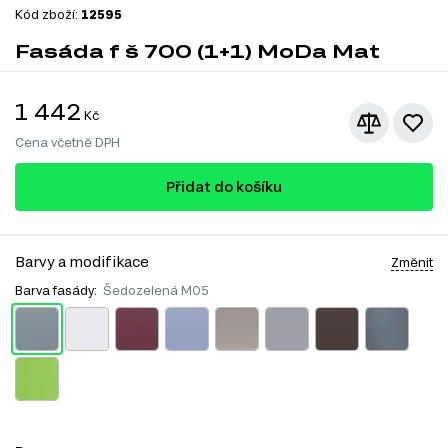
Kód zboží:
12595
Fasáda f š 700 (1+1) MoDa Mat
1 442
Kč
Cena včetně DPH
Přidat do košíku
Barvy a modifikace
Změnit
Barva fasády:
Šedozelená M05