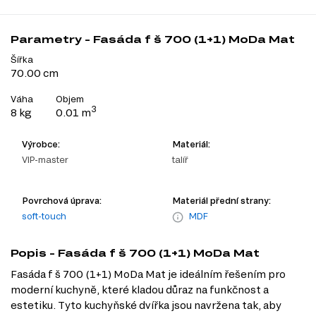
Parametry - Fasáda f š 700 (1+1) MoDa Mat
Šířka
70.00 cm
Váha
Objem
3
8 kg
0.01 m
Výrobce:
Materiál:
VIP-master
talíř
Povrchová úprava:
Materiál přední strany:
soft-touch
MDF
Popis - Fasáda f š 700 (1+1) MoDa Mat
Fasáda f š 700 (1+1) MoDa Mat je ideálním řešením pro
moderní kuchyně, které kladou důraz na funkčnost a
estetiku. Tyto kuchyňské dvířka jsou navržena tak, aby