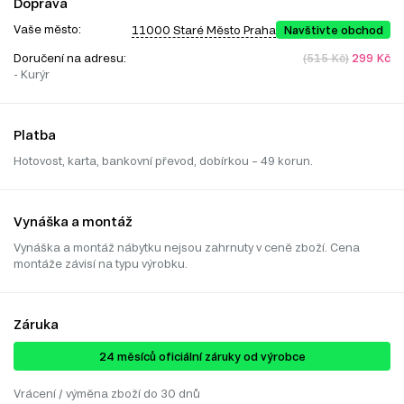
Doprava
Vaše město:
11000 Staré Město Praha
Navštivte obchod
Doručení na adresu:
(515 Kč)
299 Kč
- Kurýr
Platba
Hotovost, karta, bankovní převod, dobírkou – 49 korun.
Vynáška a montáž
Vynáška a montáž nábytku nejsou zahrnuty v ceně zboží. Cena
montáže závisí na typu výrobku.
Záruka
24 ​​​​měsíců oficiální záruky od výrobce
Vrácení / výměna zboží do 30 dnů