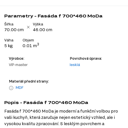
Parametry - Fasáda f 700*460 MoDa
Šířka
Výška
70.00 cm
46.00 cm
Váha
Objem
3
5 kg
0.01 m
Výrobce:
Povrchová úprava:
VIP-master
lesklá
Materiál přední strany:
MDF
Popis - Fasáda f 700*460 MoDa
Fasáda f 700*460 MoDa je moderní a funkční volbou pro
vaši kuchyň, která zaručuje nejen estetický vzhled, ale i
vysokou kvalitu zpracování. S lesklým povrchem a