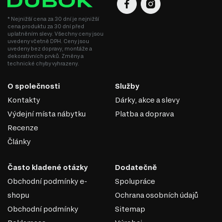
* Nejnižší cena za 30 dní je nejnižší
cena produktu za 30 dní před
uplatněním slevy. Všechny ceny jsou
uvedeny včetně DPH. Ceny jsou
uvedeny bez dopravy, montáže a
dekorativních prvků. Změny a
technické chyby vyhrazeny.
O společnosti
Služby
Kontakty
Dárky, akce a slevy
Výdejní místa nábytku
Platba a doprava
Recenze
MDF
Články
MDF je jedním z nejoblíbenějších materiálů v
Často kladené otázky
Dodatečně
nábytkářském průmyslu. Vyrábí se z dřevěných vláken
lisováním pod vysokým tlakem a teplotou za přidání
Obchodní podmínky e-
Spolupráce
speciálních pryskyřic. Díky svým vlastnostem se MDF
shopu
Ochrana osobních údajů
používá k výrobě korpusového nábytku, dvířek,
Obchodní podmínky
Sitemap
dekorativních panelů a dalších interiérových prvků.