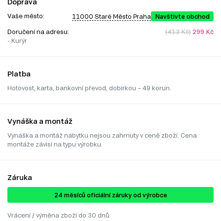
Doprava
Vaše město:
11000 Staré Město Praha
Navštivte obchod
Doručení na adresu:
(413 Kč)
299 Kč
- Kurýr
Platba
Hotovost, karta, bankovní převod, dobírkou – 49 korun.
Vynáška a montáž
Vynáška a montáž nábytku nejsou zahrnuty v ceně zboží. Cena
montáže závisí na typu výrobku.
Záruka
24 ​​​​měsíců oficiální záruky od výrobce
Vrácení / výměna zboží do 30 dnů