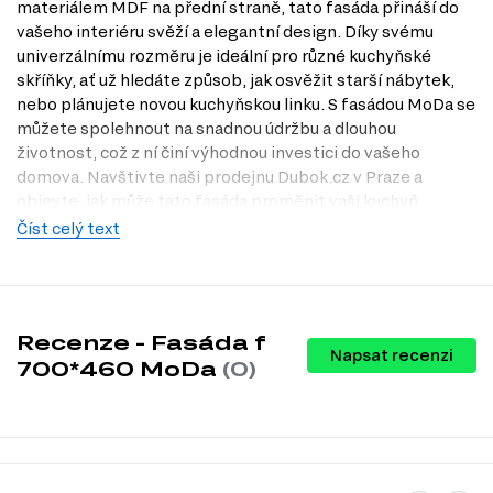
materiálem MDF na přední straně, tato fasáda přináší do
vašeho interiéru svěží a elegantní design. Díky svému
univerzálnímu rozměru je ideální pro různé kuchyňské
skříňky, ať už hledáte způsob, jak osvěžit starší nábytek,
nebo plánujete novou kuchyňskou linku. S fasádou MoDa se
můžete spolehnout na snadnou údržbu a dlouhou
životnost, což z ní činí výhodnou investici do vašeho
domova. Navštivte naši prodejnu Dubok.cz v Praze a
objevte, jak může tato fasáda proměnit vaši kuchyň.
Číst celý text
Dostupné modifikace produktu
Fasáda f 700*460 MoDa je dostupná v několika
atraktivních barvách, které umožňují přizpůsobení podle
vašich preferencí a stylu kuchyně. Vyberte si z
Recenze - Fasáda f
následujících modifikací:
Napsat recenzi
700*460 MoDa
(0)
Barva fasády: mokka new
LAYT
oranžová
Grin
indigo
Perla New