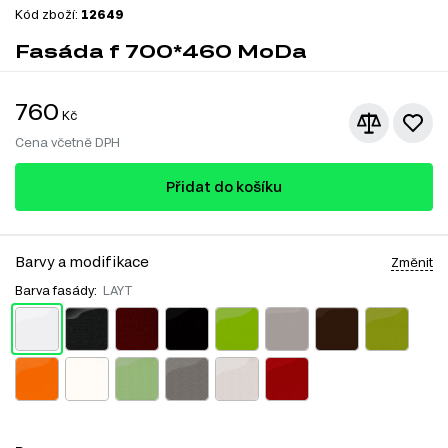
Kód zboží:
12649
Fasáda f 700*460 MoDa
760
Kč
Cena včetně DPH
Přidat do košíku
Barvy a modifikace
Změnit
Barva fasády:
LAYT