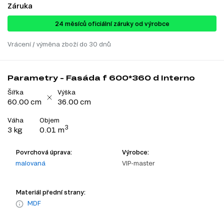
Záruka
24 ​​​​měsíců oficiální záruky od výrobce
Vrácení / výměna zboží do 30 dnů
Parametry - Fasáda f 600*360 d Interno
Šířka
Výška
60.00 cm
36.00 cm
Váha
Objem
3
3 kg
0.01 m
Povrchová úprava:
Výrobce:
malovaná
VIP-master
Materiál přední strany:
MDF