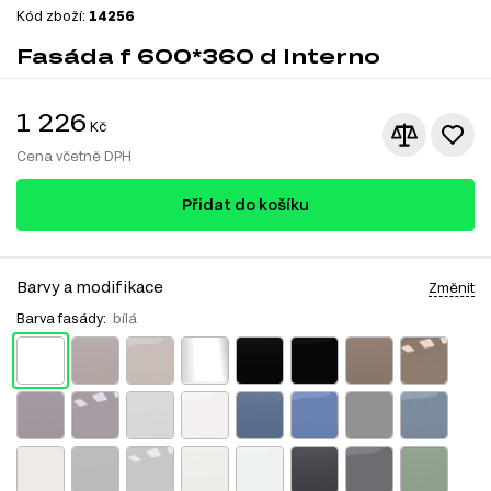
Kód zboží:
14256
Fasáda f 600*360 d Interno
1 226
Kč
Cena včetně DPH
Přidat do košíku
Barvy a modifikace
Změnit
Barva fasády:
bílá