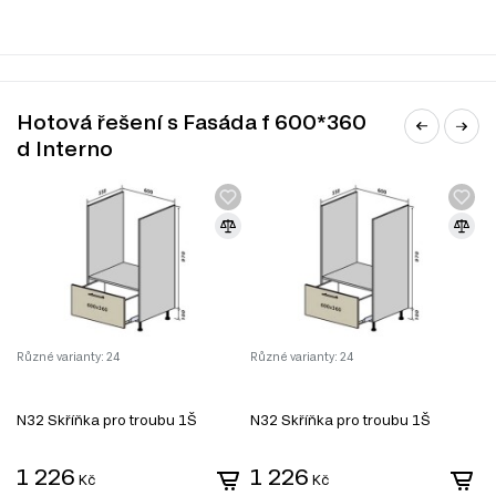
slonovinová mat
hnědá
bílá
béžový
bílý lesk
Hotová řešení s Fasáda f 600*360
černá
d Interno
mléčný
světle-olivová
šedá
tmavě šedá
modrá
mléčný lesk
světle-olivový lesk
béžový lesk
Šedý lesk I
černý lesk
tmavě šedý lesk
Různé varianty: 24
Různé varianty: 24
Rů
modrá lesklá
zelená
melanžový
N32 Skříňka pro troubu 1Š
N32 Skříňka pro troubu 1Š
N
světle růžová
světle růžový lesk
melírovaný lesk
1 226
1 226
Kč
Kč
hnědý lesk