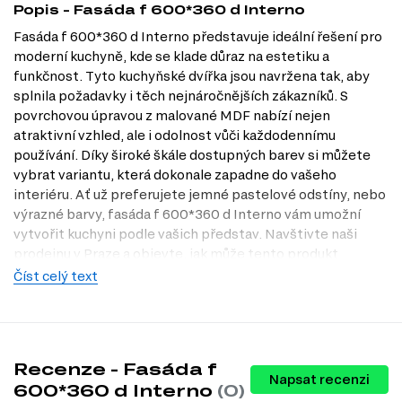
Popis - Fasáda f 600*360 d Interno
Fasáda f 600*360 d Interno představuje ideální řešení pro
moderní kuchyně, kde se klade důraz na estetiku a
funkčnost. Tyto kuchyňské dvířka jsou navržena tak, aby
splnila požadavky i těch nejnáročnějších zákazníků. S
povrchovou úpravou z malované MDF nabízí nejen
atraktivní vzhled, ale i odolnost vůči každodennímu
používání. Díky široké škále dostupných barev si můžete
vybrat variantu, která dokonale zapadne do vašeho
interiéru. Ať už preferujete jemné pastelové odstíny, nebo
výrazné barvy, fasáda f 600*360 d Interno vám umožní
vytvořit kuchyni podle vašich představ. Navštivte naši
prodejnu v Praze a objevte, jak může tento produkt
obohatit váš domov. Naše nabídka na Dubok.cz vás jistě
Číst celý text
osloví.
Dostupné modifikace produktu
Fasáda f 600*360 d Interno je dostupná v široké škále
Recenze - Fasáda f
barevných variant, což vám dává možnost přizpůsobit
Napsat recenzi
600*360 d Interno
(0)
vzhled vaší kuchyně. Mezi dostupné barvy patří: