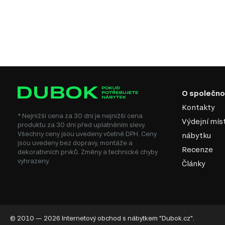
O společno
Kontakty
* Nejnižší cena za 30 dní je nejnižší cena
Výdejní mís
produktu za 30 dní před uplatněním slevy.
Všechny ceny jsou uvedeny včetně DPH. Ceny
nábytku
jsou uvedeny bez dopravy, montáže a
Recenze
dekorativních prvků. Změny a technické chyby
vyhrazeny.
Články
© 2010 — 2026 Internetový obchod s nábytkem "Dubok.cz".