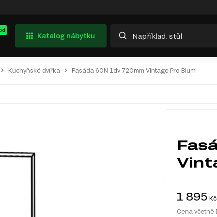
od
Katalog nábytku
Kuchyňské dvířka
Fasáda 60N 1dv 720mm Vintage Pro Blum
Fas
Vint
1 895
Kč
Cena včetně