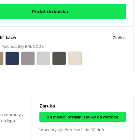
Přidat do košíku
ifikace
Změnit
:
Polomat Bílý RAL 9003
Záruka
u zahrnuty v
24 ​​​​měsíců oficiální záruky od výrobce
 na typu
Vrácení / výměna zboží do 30 dnů