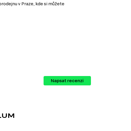
prodejnu v Praze, kde si můžete
Napsat recenzi
ako nová i po letech používání.
kosti a teplotním změnám.
LUM
lů v nábytkářském průmyslu. Vyrábí se z