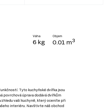
Objem
Váha
3
6 kg
0.01 m
unkčností. Tyto kuchyňské dvířka jsou
aná povrchová úprava dodává dvířkům
zhledu vaší kuchyně, který oceníte při
vašeho interiéru. Navštivte náš obchod