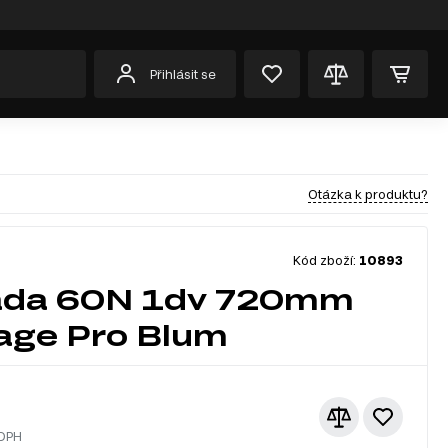
Přihlásit se
Otázka k produktu?
Kód zboží:
10893
áda 60N 1dv 720mm
age Pro Blum
 DPH