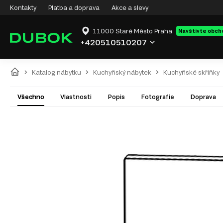
Kontakty
Platba a doprava
Akce a slevy
11000 Staré Město Praha
Navštivte obch
+420510510207
Katalog nábytku
Kuchyňský nábytek
Kuchyňské skříňky
Všechno
Vlastnosti
Popis
Fotografie
Doprava