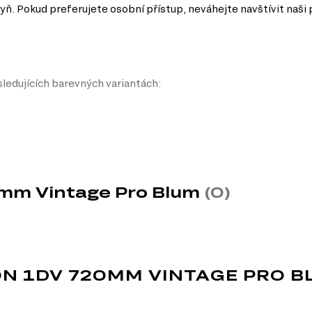
yň. Pokud preferujete osobní přístup, neváhejte navštívit naši 
ledujících barevných variantách:
0mm Vintage Pro Blum
(0)
y
 vzhled, který je nadčasový a snadno kombinovatelný s různými interiéry.
žbu a odolnost vůči poškrábání, což znamená, že dvířka budou vypadat j
 pevností a stabilitou, což zaručuje dlouhou životnost a odolnost vůči vlh
0N 1DV 720MM VINTAGE PRO B
MDF
MDF je jedním z nejoblíbenějších materiá