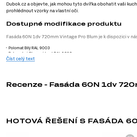
Dubok.cz a objevte, jak mohou tyto dvířka obohatit vaši kuch
prohlédnout vzorky na vlastní oči.
Dostupné modifikace produktu
Fasáda 60N 1dv 720mm Vintage Pro Blum je k dispozici v nás
Polomat Bílý RAL 9003
Polomatný Slonová kost RAL 1013
Číst celý text
Polomat Kávový RAL 1019
Polomat Šedá RAL 7036
Polomatná Tmavě šedá RAL 7043
Polomatná Šedá RAL 7047
Polomat Modrý RAL 5003
Recenze - Fasáda 60N 1dv 72
Charakteristiky, vlastnosti a výhod
Styl.
Moderní design dvířek přináší do vaší kuchyně svěží a elegantní
Povrchová úprava.
Malovaná povrchová úprava zajišťuje snadnou údr
Materiál přední strany.
MDF je materiál, který se vyznačuje vysokou
HOTOVÁ ŘEŠENÍ S FASÁDA 6