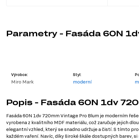
Parametry - Fasáda 60N 1
Výrobce:
Styl:
Po
Miro Mark
moderní
m
Popis - Fasáda 60N 1dv 72
Fasáda 60N 1dv 720mm Vintage Pro Blum je moderním řešením 
vyrobena z kvalitního MDF materiálu, což zaručuje jejich d
elegantní vzhled, který se snadno udržuje a čistí. S tímto
každém vaření. Navíc, díky široké škále dostupných barev, s