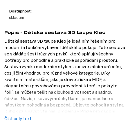
Dostupnost:
skladem
Popis - Dětská sestava 3D taupe Kleo
Dětská sestava 3D taupe Kleo je ideálním řešením pro
moderní a funkční vybavení dětského pokoje. Tato sestava
se skládá z šesti různých prvků, které splňují všechny
potřeby pro pohodlné a praktické uspořádání prostoru.
Sestava vyniká moderním stylem a univerzálním určením,
což ji činí vhodnou pro různé věkové kategorie. Díky
kvalitním materiálům, jako je dřevotříska a MDF, a
elegantnímu povrchovému provedení, které je pokryto
fólií, se můžete těšit na dlouhou životnost a snadnou
údržbu. Navíc, s kovovými úchytkami, je manipulace s
nábytkem pohodlná a bezpečná. Objevte pohodlí a styl na
Dubok.cz a navštivte naši prodejnu v Praze pro osobní
prohlídku.
Číst celý text
Informace o sestavě