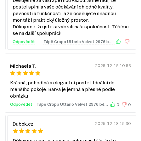
Děkujeme za vaši zpětnou vazbu. Jsme rádi, že
Noční stolky
postel splnila vaše očekávání ohledně kvality,
Nástěnné police a skříňky
pevnosti a funkčnosti, a že oceňujete snadnou
Kancelářské stoly
montáž i praktický úložný prostor.
Pohovky
Děkujeme, že jste si vybrali naši společnost. Těšíme
se na další spolupráci!
Odpovědět
Tápě Cropp Uttario Velvet 2976 béžový Kleo
Michaela T.
2025-12-15 10:53
Krásná, pohodlná a elegantní postel. Ideální do
menšího pokoje. Barva je jemná a přesně podle
obrázku
Odpovědět
Tápě Cropp Uttario Velvet 2976 béžový Kleo
0
0
MDF
Dubok.cz
2025-12-18 15:30
MDF je jedním z nejoblíbenějších materiálů v
nábytkářském průmyslu. Vyrábí se z dřevěných vláken
Děkujeme vám za recenzi, velmi nás těší, že to