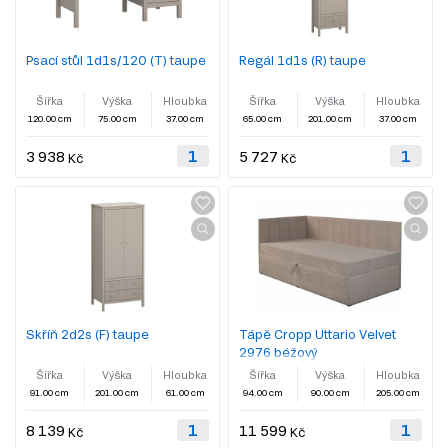
Psací stůl 1d1s/120 (T) taupe
Regál 1d1s (R) taupe
Šířka
Výška
Hloubka
Šířka
Výška
Hloubka
120.00 cm
75.00 cm
37.00 cm
65.00 cm
201.00 cm
37.00 cm
3 938
5 727
Kč
Kč
Skříň 2d2s (F) taupe
Tápě Cropp Uttario Velvet
2976 béžový
Šířka
Výška
Hloubka
Šířka
Výška
Hloubka
91.00 cm
201.00 cm
61.00 cm
94.00 cm
90.00 cm
205.00 cm
8 139
11 599
Kč
Kč