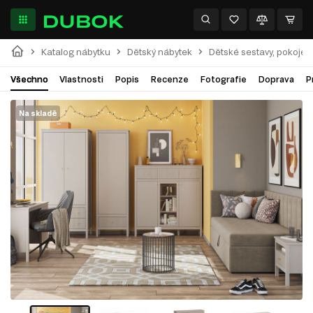
Katalog nábytku
Dětský nábytek
Dětské sestavy, pokoje
Všechno
Vlastnosti
Popis
Recenze
Fotografie
Doprava
P
Na skladě