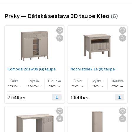
Prvky — Dětská sestava 3D taupe Kleo
Komoda 2d1w3s (G) taupe
Noční stolek 1s (X) taupe
Šířka
Výška
Hloubka
Šířka
Výška
Hloubka
133.10 cm
134.00 cm
37.00 cm
52.00 cm
47.00 cm
37.00 cm
7 549
1 949
Kč
Kč