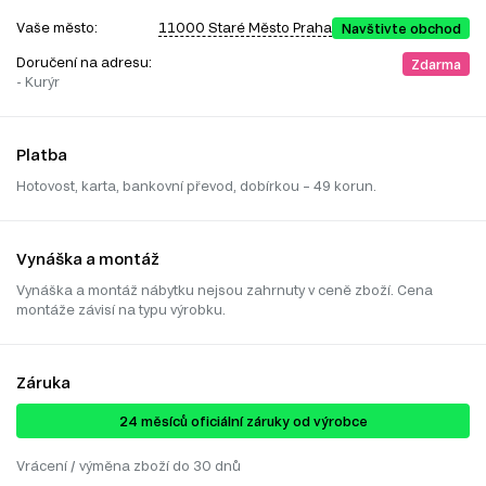
Vaše město:
11000 Staré Město Praha
Navštivte obchod
Doručení na adresu:
Zdarma
- Kurýr
Platba
Hotovost, karta, bankovní převod, dobírkou – 49 korun.
Vynáška a montáž
Vynáška a montáž nábytku nejsou zahrnuty v ceně zboží. Cena
montáže závisí na typu výrobku.
Záruka
24 ​​​​měsíců oficiální záruky od výrobce
Vrácení / výměna zboží do 30 dnů