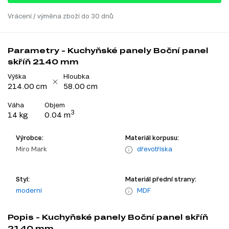
Vrácení / výměna zboží do 30 dnů
Parametry - Kuchyňské panely Boční panel
skříň 2140 mm
Výška
Hloubka
214.00 cm
58.00 cm
Váha
Objem
3
14 kg
0.04 m
Výrobce:
Materiál korpusu:
Miro Mark
dřevotříska
Styl:
Materiál přední strany:
moderní
MDF
Popis - Kuchyňské panely Boční panel skříň
2140 mm