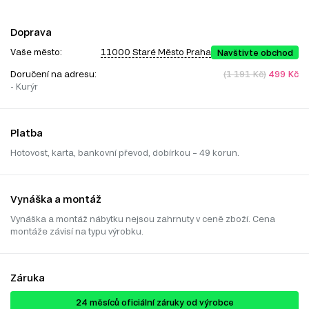
Doprava
Vaše město:
11000 Staré Město Praha
Navštivte obchod
Doručení na adresu:
(1 191 Kč)
499 Kč
- Kurýr
Platba
Hotovost, karta, bankovní převod, dobírkou – 49 korun.
Vynáška a montáž
Vynáška a montáž nábytku nejsou zahrnuty v ceně zboží. Cena
montáže závisí na typu výrobku.
Záruka
24 ​​​​měsíců oficiální záruky od výrobce