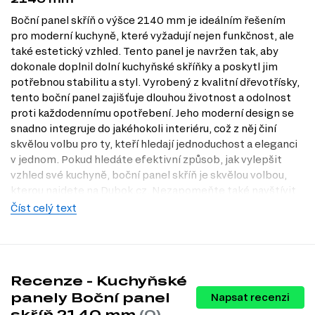
Boční panel skříň o výšce 2140 mm je ideálním řešením
pro moderní kuchyně, které vyžadují nejen funkčnost, ale
také estetický vzhled. Tento panel je navržen tak, aby
dokonale doplnil dolní kuchyňské skříňky a poskytl jim
potřebnou stabilitu a styl. Vyrobený z kvalitní dřevotřísky,
tento boční panel zajišťuje dlouhou životnost a odolnost
proti každodennímu opotřebení. Jeho moderní design se
snadno integruje do jakéhokoli interiéru, což z něj činí
skvělou volbu pro ty, kteří hledají jednoduchost a eleganci
v jednom. Pokud hledáte efektivní způsob, jak vylepšit
vzhled své kuchyně, boční panel skříň je skvělou volbou,
kterou najdete na Dubok.cz. Nezapomeňte také navštívit
naši prodejnu v Praze, kde si můžete prohlédnout naše
Číst celý text
produkty na vlastní oči.
Charakteristiky, vlastnosti a výhody
Materiál korpusu.
Dřevotříska je známá svou pevností a
Recenze - Kuchyňské
trvanlivostí, což zajišťuje, že boční panel skříň odolá každodennímu
panely Boční panel
používání a zachová si svůj vzhled po dlouhou dobu.
Napsat recenzi
Styl.
Moderní design tohoto panelu přináší do vaší kuchyně svěží a
skříň 2140 mm
(0)