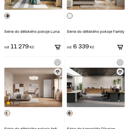
Série do dětského pokoje Luna
Série do dětského pokoje Family
11 279
6 339
od
Kč
od
Kč
5.00
Série do dětského pokoje Asti
Série do kanceláře Džurian