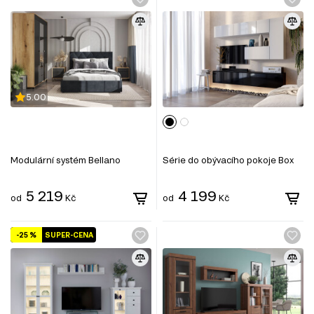
5.00
Modulární systém Bellano
Série do obývacího pokoje Box
5 219
4 199
od
Kč
od
Kč
-25 %
SUPER-CENA