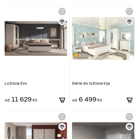
5.00
Ložnice Evo
Série do ložnice Irys
11 629
6 499
od
Kč
od
Kč