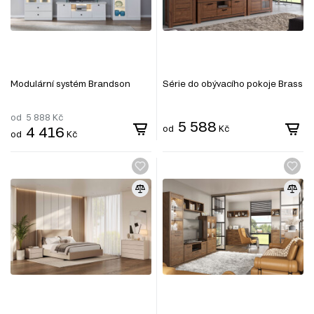
Modulární systém Brandson
Série do obývacího pokoje Brass
od
5 888
Kč
5 588
4 416
od
Kč
od
Kč