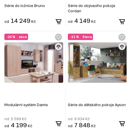
Série do ložnice Bruno
Série do obývacího pokoje
Cordan
14 249
4 149
od
Kč
od
Kč
-25 %
akce
-21 %
Sleva
Modulární systém Damis
Série do dětského pokoje Ayson
od
5 599
Kč
od
9 934
Kč
4 199
7 848
od
Kč
od
Kč