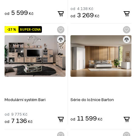
od
4 138
Kč
5 599
od
Kč
3 269
od
Kč
-27 %
SUPER-CENA
Modulární systém Bari
Série do ložnice Barton
od
9 775
Kč
11 599
7 136
od
Kč
od
Kč