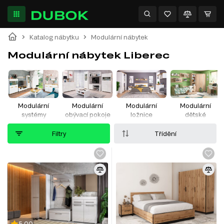
Katalog nábytku
Modulární nábytek
Modulární nábytek Liberec
Modulární
Modulární
Modulární
Modulární
systémy
obývací pokoje
ložnice
dětské
Filtry
Třídění
5.00