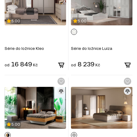
5.00
5.00
Série do ložnice Kleo
Série do ložnice Luiza
16 849
8 239
od
Kč
od
Kč
5.00