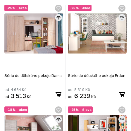
-25 %
akce
-25 %
akce
Série do dětského pokoje Damis
Série do dětského pokoje Erden
od
4 684
Kč
od
8 319
Kč
3 513
6 239
od
Kč
od
Kč
-18 %
akce
-25 %
Sleva