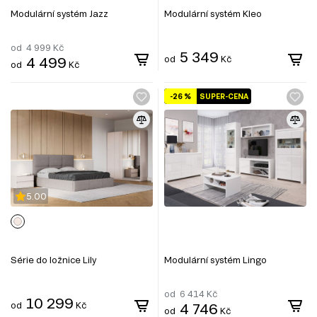
Modulární systém Jazz
Modulární systém Kleo
od
4 999
Kč
5 349
4 499
od
Kč
od
Kč
-26 %
SUPER-CENA
5.00
Série do ložnice Lily
Modulární systém Lingo
od
6 414
Kč
10 299
od
Kč
4 746
od
Kč