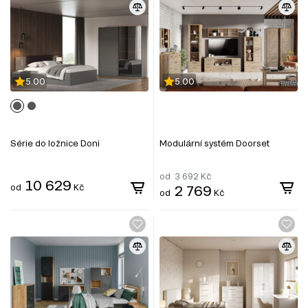
5.00
5.00
Série do ložnice Doni
Modulární systém Doorset
od
3 692
Kč
10 629
od
Kč
2 769
od
Kč