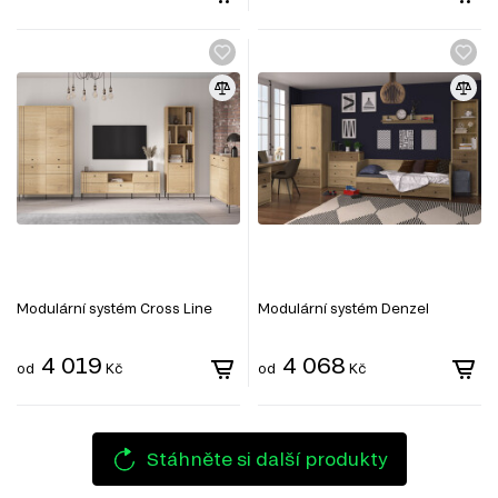
Modulární systém Cross Line
Modulární systém Denzel
4 019
4 068
od
Kč
od
Kč
Stáhněte si další produkty