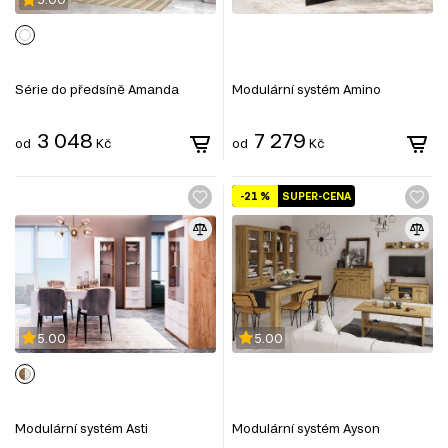
Série do předsíně Amanda
Modulární systém Amino
3 048
7 279
od
Kč
od
Kč
-21 %
SUPER-CENA
5.00
5.00
Modulární systém Asti
Modulární systém Ayson