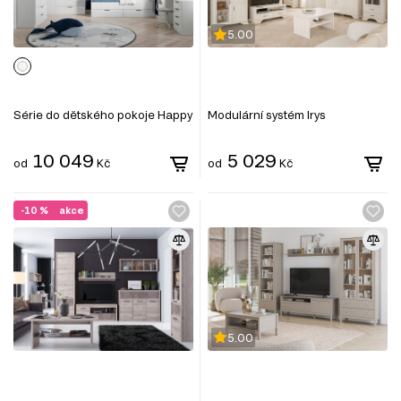
5.00
Série do dětského pokoje Happy
Modulární systém Irys
10 049
5 029
od
Kč
od
Kč
-10 %
akce
5.00