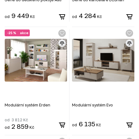
9 449
4 284
od
Kč
od
Kč
-25 %
akce
Modulární systém Erden
Modulární systém Evo
od
3 812
Kč
6 135
2 859
od
Kč
od
Kč