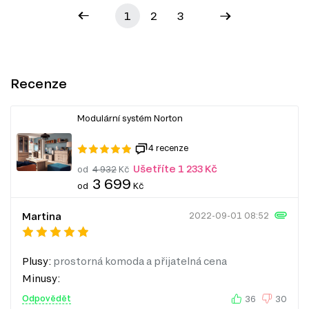
1
2
3
Recenze
Modulární systém Norton
4 recenze
Ušetříte 1 233 Kč
od
4 932
Kč
3 699
od
Kč
Martina
2022-09-01 08:52
Plusy:
prostorná komoda a přijatelná cena
Minusy:
Odpovědět
36
30