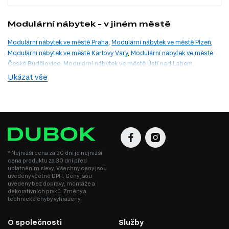
Modulární nábytek - v jiném městě
Modulární nábytek ve městě Praha
,
Modulární nábytek ve městě Plzeň
,
Modulární nábytek ve městě Karlovy Vary
,
Modulární nábytek ve městě
České Budějovice
,
Modulární nábytek ve městě Ústí nad Labem
,
Modulární nábytek ve městě Hradec Králové
,
Modulární nábytek ve
Ukázat vše
městě Pardubice
,
Modulární nábytek ve městě Jihlava
,
Modulární nábytek
ve městě Brno
,
Modulární nábytek ve městě Ostrava
,
Modulární nábytek
ve městě Zlín
,
Modulární nábytek ve městě Olomouc
* Nejnižší cena za 30 dní je nejnižší
cena produktu za 30 dní před
uplatněním slevy. Všechny ceny jsou
uvedeny včetně DPH. Ceny jsou
uvedeny bez dopravy, montáže a
dekorativních prvků. Změny a
technické chyby vyhrazeny.
O společnosti
Služby