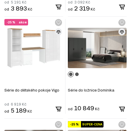
od
5 191
Kč
od
3 092
Kč
3 893
2 319
od
Kč
od
Kč
-25 %
akce
Série do dětského pokoje Vigo
Série do ložnice Dominika
od
6 919
Kč
10 849
5 189
od
Kč
od
Kč
-25 %
SUPER-CENA