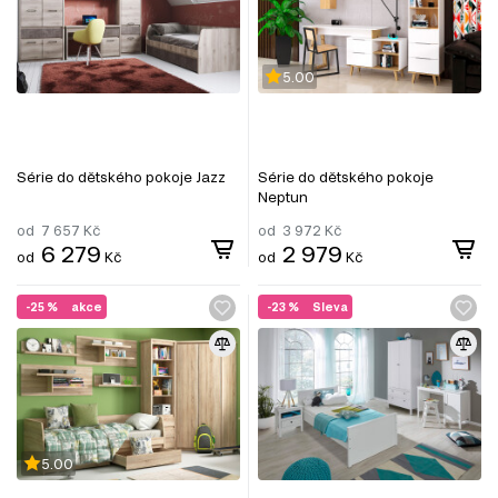
5.00
Série do dětského pokoje Jazz
Série do dětského pokoje
Neptun
od
7 657
Kč
od
3 972
Kč
6 279
2 979
od
Kč
od
Kč
-25 %
akce
-23 %
Sleva
5.00