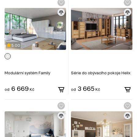
5.00
Modulární systém Family
Série do obývacího pokoje Helix
6 669
3 665
od
Kč
od
Kč