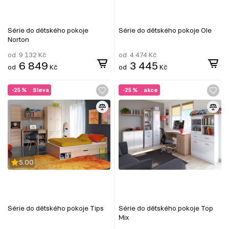
Série do dětského pokoje
Série do dětského pokoje Ole
Norton
od
9 132
Kč
od
4 474
Kč
6 849
3 445
od
Kč
od
Kč
-25 %
Sleva
-25 %
akce
5.00
Série do dětského pokoje Tips
Série do dětského pokoje Top
Mix