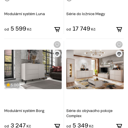
Modulární systém Luna
Série do ložnice Megy
5 599
17 749
od
Kč
od
Kč
5.00
Modulární systém Borg
Série do obývacího pokoje
Complex
3 247
5 349
od
Kč
od
Kč