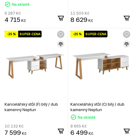
Na skladě
6 287
Kč
11 505
Kč
4 715
8 629
Kč
Kč
-25 %
SUPER-CENA
-25 %
SUPER-CENA
Kancelářský stůl (F) bílý / dub
Kancelářský stůl (C) bílý / dub
kamenný Neptun
kamenný Neptun
Na skladě
10 132
Kč
8 665
Kč
7 599
6 499
Kč
Kč