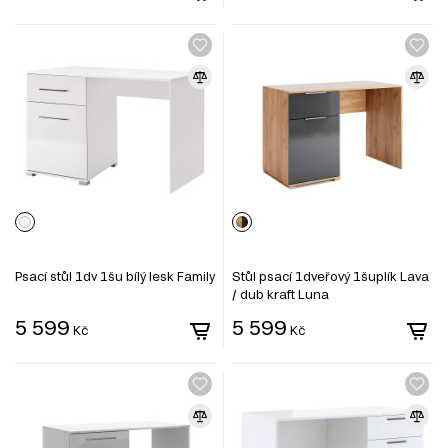
Psací stůl 1dv 1šu bílý lesk Family
Stůl psací 1dveřový 1šuplík Lava
/ dub kraft Luna
5 599
5 599
Kč
Kč