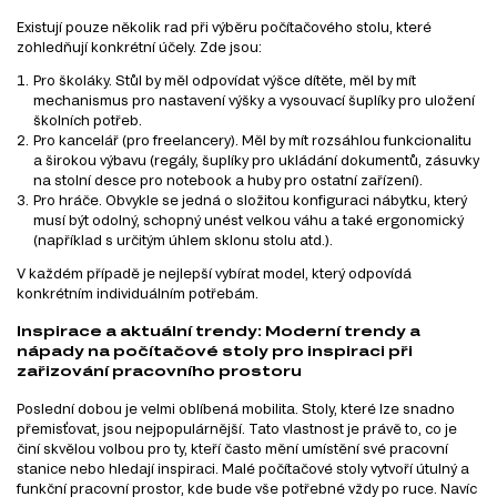
Existují pouze několik rad při výběru počítačového stolu, které
zohledňují konkrétní účely. Zde jsou:
Pro školáky. Stůl by měl odpovídat výšce dítěte, měl by mít
mechanismus pro nastavení výšky a vysouvací šuplíky pro uložení
školních potřeb.
Pro kancelář (pro freelancery). Měl by mít rozsáhlou funkcionalitu
a širokou výbavu (regály, šuplíky pro ukládání dokumentů, zásuvky
na stolní desce pro notebook a huby pro ostatní zařízení).
Pro hráče. Obvykle se jedná o složitou konfiguraci nábytku, který
musí být odolný, schopný unést velkou váhu a také ergonomický
(například s určitým úhlem sklonu stolu atd.).
V každém případě je nejlepší vybírat model, který odpovídá
konkrétním individuálním potřebám.
Inspirace a aktuální trendy: Moderní trendy a
nápady na počítačové stoly pro inspiraci při
zařizování pracovního prostoru
Poslední dobou je velmi oblíbená mobilita. Stoly, které lze snadno
přemisťovat, jsou nejpopulárnější. Tato vlastnost je právě to, co je
činí skvělou volbou pro ty, kteří často mění umístění své pracovní
stanice nebo hledají inspiraci. Malé počítačové stoly vytvoří útulný a
funkční pracovní prostor, kde bude vše potřebné vždy po ruce. Navíc