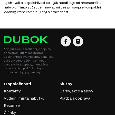
jejich kvalita a spolehlivost se nijak neodlišuje od hromadného
nábytku. Tímto způsobem inovativní design spojuje kompaktní
výrobky, které kombinují styl a praktičnost.
* Nejnižší cena za 30 dní je nejnižší
cena produktu za 30 dní před
uplatněním slevy. Všechny ceny jsou
uvedeny včetně DPH. Ceny jsou
uvedeny bez dopravy, montáže a
dekorativních prvků. Změny a
technické chyby vyhrazeny.
O společnosti
Služby
Kontakty
Dárky, akce a slevy
Výdejní místa nábytku
Platba a doprava
Recenze
Články