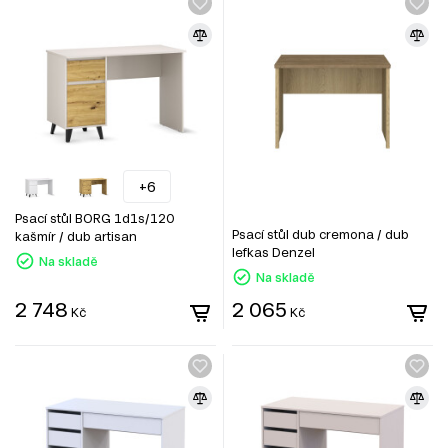
+6
Psací stůl BORG 1d1s/120
Psací stůl dub cremona / dub
kašmír / dub artisan
lefkas Denzel
Na skladě
Na skladě
2 748
2 065
Kč
Kč