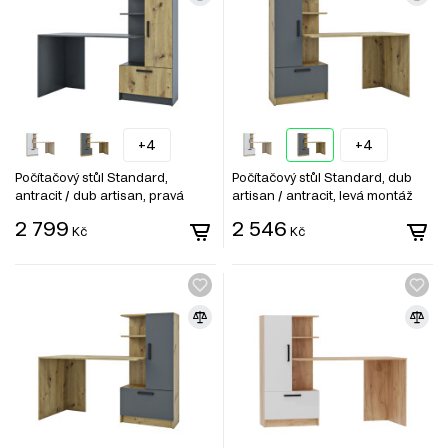
+4
+4
Počítačový stůl Standard,
Počítačový stůl Standard, dub
antracit / dub artisan, pravá
artisan / antracit, levá montáž
montáž
2 799
2 546
Kč
Kč