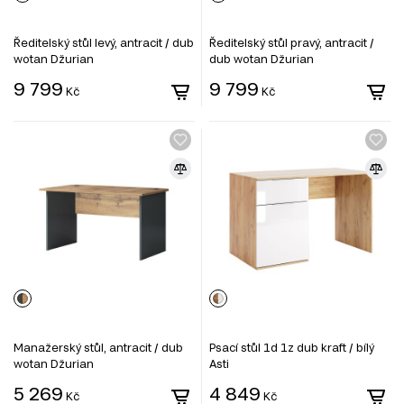
Ředitelský stůl levý, antracit / dub
Ředitelský stůl pravý, antracit /
wotan Džurian
dub wotan Džurian
9 799
9 799
Kč
Kč
Manažerský stůl, antracit / dub
Psací stůl 1d 1z dub kraft / bílý
wotan Džurian
Asti
5 269
4 849
Kč
Kč