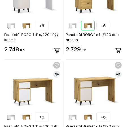
+6
+6
Psací stůl BORG 1d1s/120 bílý /
Psací stůl BORG 1d1s/120 dub
kašmír
artisan
2 748
2 729
Kč
Kč
+6
+6
Psací stůl BORG 1d1s/120 dub
Psací stůl BORG 1d1s/120 dub