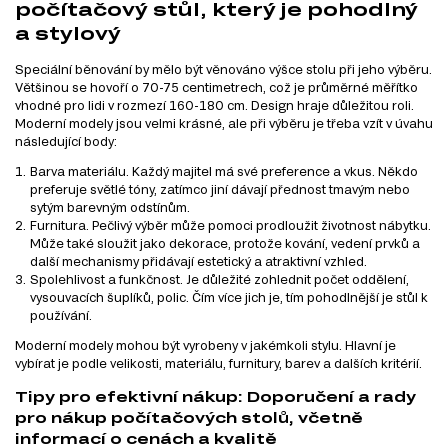
počítačový stůl, který je pohodlný
a stylový
Speciální běnování by mělo být věnováno výšce stolu při jeho výběru.
Většinou se hovoří o 70-75 centimetrech, což je průměrné měřítko
vhodné pro lidi v rozmezí 160-180 cm. Design hraje důležitou roli.
Moderní modely jsou velmi krásné, ale při výběru je třeba vzít v úvahu
následující body:
Barva materiálu. Každý majitel má své preference a vkus. Někdo
preferuje světlé tóny, zatímco jiní dávají přednost tmavým nebo
sytým barevným odstínům.
Furnitura. Pečlivý výběr může pomoci prodloužit životnost nábytku.
Může také sloužit jako dekorace, protože kování, vedení prvků a
další mechanismy přidávají estetický a atraktivní vzhled.
Spolehlivost a funkčnost. Je důležité zohlednit počet oddělení,
vysouvacích šuplíků, polic. Čím více jich je, tím pohodlnější je stůl k
používání.
Moderní modely mohou být vyrobeny v jakémkoli stylu. Hlavní je
vybírat je podle velikosti, materiálu, furnitury, barev a dalších kritérií.
Tipy pro efektivní nákup: Doporučení a rady
pro nákup počítačových stolů, včetně
informací o cenách a kvalitě