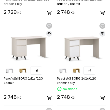
artisan / bílý
artisan / kašmír
2 729
2 748
Kč
Kč
+6
+6
Psací stůl BORG 1d1s/120
Psací stůl BORG 1d1s/120
kašmír
kašmír / bílý
Na skladě
2 748
2 748
Kč
Kč