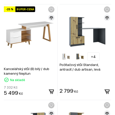
-25 %
SUPER-CENA
+4
Počítačový stůl Standard,
Kancelářský stůl (B) bílý / dub
antracit / dub artisan, levá
kamenný Neptun
montáž
Na skladě
7 332
Kč
2 799
5 499
Kč
Kč