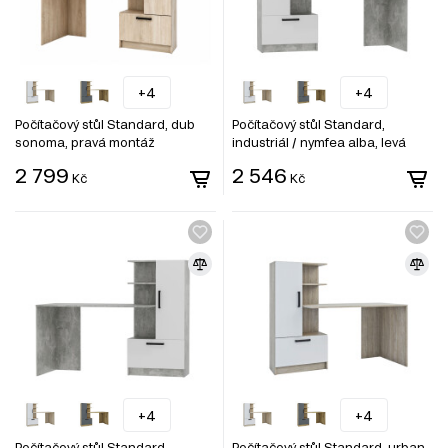
+4
+4
Počítačový stůl Standard, dub
Počítačový stůl Standard,
sonoma, pravá montáž
industriál / nymfea alba, levá
montáž
2 799
2 546
Kč
Kč
+4
+4
Počítačový stůl Standard,
Počítačový stůl Standard, urban