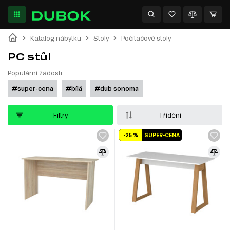
Katalog nábytku
Stoly
Počítačové stoly
PC stůl
Populární žádosti:
#super-cena
#bílá
#dub sonoma
Filtry
Třídění
-25 %
SUPER-CENA