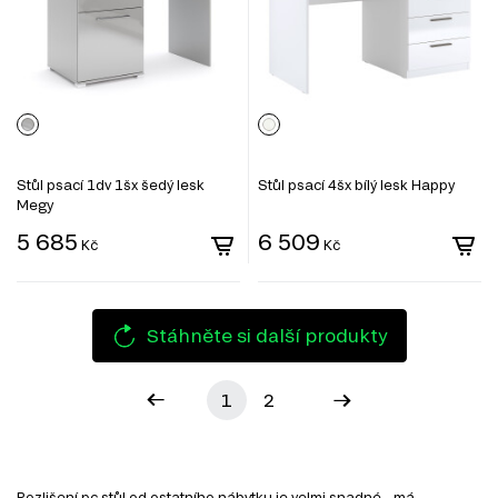
Stůl psací 1dv 1šx šedý lesk
Stůl psací 4šx bílý lesk Happy
Megy
5 685
6 509
Kč
Kč
Stáhněte si další produkty
1
2
Rozlišení pc stůl od ostatního nábytku je velmi snadné - má