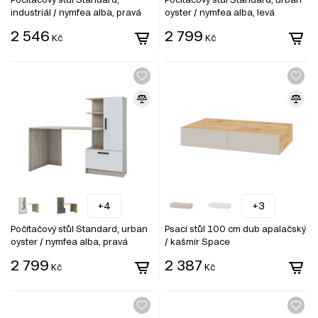
industriál / nymfea alba, pravá
oyster / nymfea alba, levá
montáž
montáž
2 546
2 799
Kč
Kč
+4
+3
Počítačový stůl Standard, urban
Psací stůl 100 cm dub apalačský
oyster / nymfea alba, pravá
/ kašmír Space
montáž
2 799
2 387
Kč
Kč