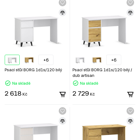
+6
+6
Psací stůl BORG 1d1s/120 bílý
Psací stůl BORG 1d1s/120 bílý /
dub artisan
Na skladě
Na skladě
2 618
2 729
Kč
Kč