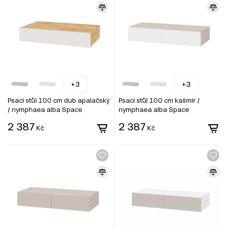
+3
+3
Psací stůl 100 cm dub apalačský
Psací stůl 100 cm kašmír /
/ nymphaea alba Space
nymphaea alba Space
2 387
2 387
Kč
Kč