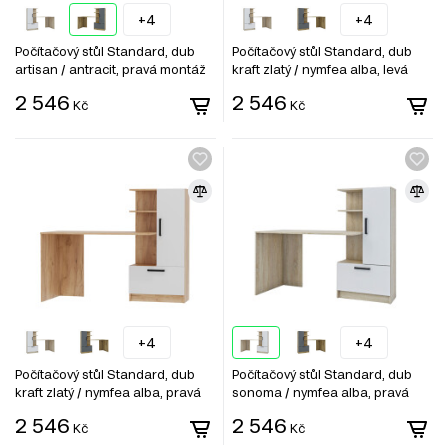
+4
+4
Počítačový stůl Standard, dub
Počítačový stůl Standard, dub
artisan / antracit, pravá montáž
kraft zlatý / nymfea alba, levá
montáž
2 546
2 546
Kč
Kč
+4
+4
Počítačový stůl Standard, dub
Počítačový stůl Standard, dub
kraft zlatý / nymfea alba, pravá
sonoma / nymfea alba, pravá
montáž
montáž
2 546
2 546
Kč
Kč