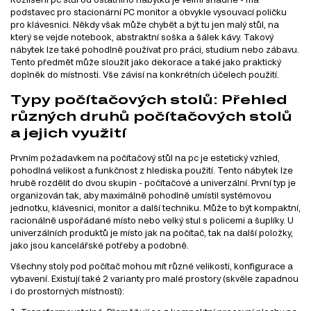
podstavec pro stacionární PC monitor a obvykle vysouvací poličku
pro klávesnici. Někdy však může chybět a být tu jen malý stůl, na
který se vejde notebook, abstraktní soška a šálek kávy. Takový
nábytek lze také pohodlně používat pro práci, studium nebo zábavu.
Tento předmět může sloužit jako dekorace a také jako praktický
doplněk do místnosti. Vše závisí na konkrétních účelech použití.
Typy počítačových stolů: Přehled
různých druhů počítačových stolů
a jejich využití
Prvním požadavkem na počítačový stůl na pc je estetický vzhled,
pohodlná velikost a funkčnost z hlediska použití. Tento nábytek lze
hrubě rozdělit do dvou skupin - počítačové a univerzální. První typ je
organizován tak, aby maximálně pohodlně umístil systémovou
jednotku, klávesnici, monitor a další techniku. Může to být kompaktní,
racionálně uspořádané místo nebo velký stul s policemi a šuplíky. U
univerzálních produktů je místo jak na počítač, tak na další položky,
jako jsou kancelářské potřeby a podobně.
Všechny stoly pod počítač mohou mít různé velikosti, konfigurace a
vybavení. Existují také 2 varianty pro malé prostory (skvěle zapadnou
i do prostorných místností):