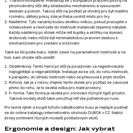
Transformovatelné. Přeměňují se z kompaktní pracovní plochy na
plnohodnotný stůl díky skládacímu mechanismu a vysouvacím
deskám a policím. Takový stůl na počítač je vhodný pro byt malého
rozměru, dětský pokoj, kde je třeba uvolnit místo pro hry.
Nástěnné. Tyto varianty budou skvělou volbou, pokud pracujete s
notebookem a nechcete do místnosti instalovat objemný nábytek.
Každý nástěnný pc stolek může mít šuplíky a skříňky na domácí
drobnosti, nebo může být minimalistickou pracovní deskou s
mechanizmem pro zvedání a snižování.
Také se liší podle tvaru. Výběr závisí na parametrech místnosti a na
tom, kam chcete stůl umístit:
Obdélníkový. Tento herní pc stůl je považován za nejjednodušší,
nejlogičtější a nejpraktičtější. Instaluje se ke zdi, do rohu místnosti,
k parapetu, do středu místnosti nebo se přesouvá k jiným stolům.
Rohový. Jak je z názvu zřejmé, tento stolek pro počítač se zasouvá
přímo do rohu. Je to skvělá volba pro malé prostory.
P- forma. Tato forma je skvělá pro zónování různých typů prostor.
Takové modely stolů také umožňují mít vše potřebné po ruce.
Pro levně výběr a koupit tohoto nábytkového kusu je nejlepší podívat
se do online katalogu internetového obchodu DUBOK v CZ. Nabízí
široký sortiment různých modelů počítačových stolů.
Ergonomie a design: Jak vybrat